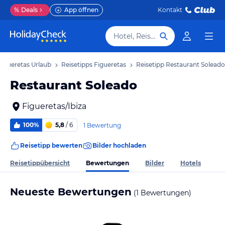
%
Deals
App öffnen
Kontakt
Hotel, Reiseziel
Figueretas Urlaub
Reisetipps Figueretas
Reisetipp Restaurant Soleado
Restaurant Soleado
Figueretas/Ibiza
100%
5,8
/ 6
1 Bewertung
Reisetipp bewerten
Bilder hochladen
Bewertungen
Reisetippübersicht
Bilder
Hotels
Neueste Bewertungen
(1 Bewertungen)