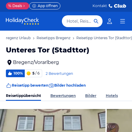
%
Deals
App öffnen
Kontakt
Hotel, Reiseziel
Bregenz Urlaub
Reisetipps Bregenz
Reisetipp Unteres Tor (Stadttor)
Unteres Tor (Stadttor)
Bregenz/Vorarlberg
100%
5
/ 6
2 Bewertungen
Reisetipp bewerten
Bilder hochladen
Reisetippübersicht
Bewertungen
Bilder
Hotels