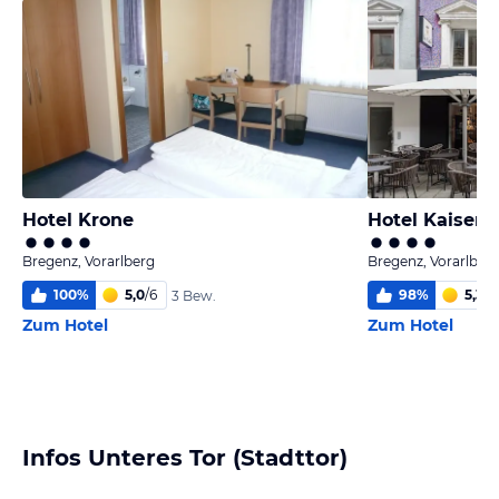
Hotel Krone
Hotel Kaiser
Bregenz, Vorarlberg
Bregenz, Vorarlber
100
%
5,0
/
6
98
%
5,3
/
6
3 Bew.
Zum Hotel
Zum Hotel
Infos Unteres Tor (Stadttor)