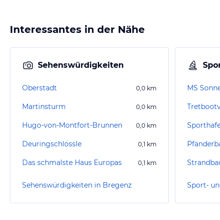
Interessantes in der Nähe
Sehenswürdigkeiten
Spor
Oberstadt
MS Sonne
0,0
km
Martinsturm
Tretbootv
0,0
km
Hugo-von-Montfort-Brunnen
Sporthaf
0,0
km
Deuringschlössle
Pfänderb
0,1
km
Das schmalste Haus Europas
Strandba
0,1
km
Sehenswürdigkeiten in Bregenz