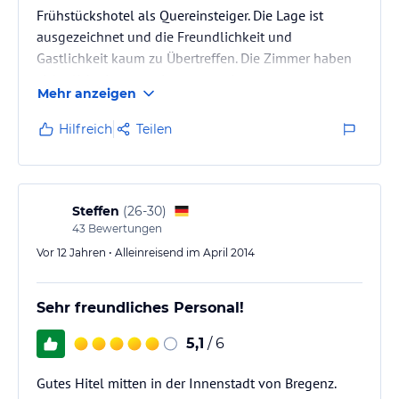
Frühstückshotel als Quereinsteiger. Die Lage ist
ausgezeichnet und die Freundlichkeit und
Gastlichkeit kaum zu Übertreffen. Die Zimmer haben
sicherlich einen gewissen renovierungsstau
Mehr anzeigen
aufzuweisen, aber das ist bekannt und wird in Kürze
auch angegangen. Das Frühstück ist sehr gut und
Hilfreich
Teilen
wird von einem kooperierenden Kaffe im Haus
gemacht.
aus meiner Sicht, durchaus eine Empfehlung - weiter
Steffen
(
26-30
)
so.
43
Bewertungen
Vor 12 Jahren • Alleinreisend im April 2014
Sehr freundliches Personal!
5,1
/ 6
Gutes Hitel mitten in der Innenstadt von Bregenz.