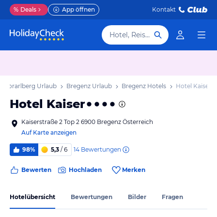
%
Deals
App öffnen
Kontakt
Hotel, Reiseziel
Vorarlberg Urlaub
Bregenz Urlaub
Bregenz Hotels
Hotel Kaiser
Hotel Kaiser
Kaiserstraße 2 Top 2 6900 Bregenz Österreich
Auf Karte anzeigen
14
Bewertungen
98%
5,3
/ 6
Bewerten
Hochladen
Merken
Hotelübersicht
Bewertungen
Bilder
Fragen