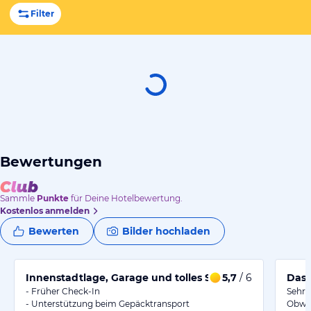
Filter
Bewertungen
Sammle
Punkte
für Deine Hotelbewertung.
Kostenlos anmelden
Bewerten
Bilder hochladen
Innenstadtlage, Garage und tolles Service
5,7
/ 6
Das 
- Früher Check-In
Sehr 
- Unterstützung beim Gepäcktransport
Obwoh