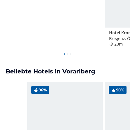
Hotel Kro
Bregenz, Ö
20m
Beliebte Hotels in Vorarlberg
96%
90%