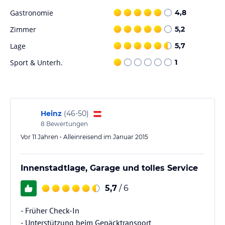
Mahlzeiten angeboten werden.
Gastronomie
4,8
Hinweis:
Verfasst von HolidayCheck mit Hilfe von KI. Alle
Zimmer
5,2
Angaben ohne Gewähr. Bitte lies vor der Buchung die
verbindlichen
Angebotsdetails
des jeweiligen Veranstalters.
Lage
5,7
Sport & Unterh.
1
Heinz
(
46-50
)
8
Bewertungen
Vor 11 Jahren • Alleinreisend im Januar 2015
Innenstadtlage, Garage und tolles Service
5,7
/ 6
- Früher Check-In
- Unterstützung beim Gepäcktransport