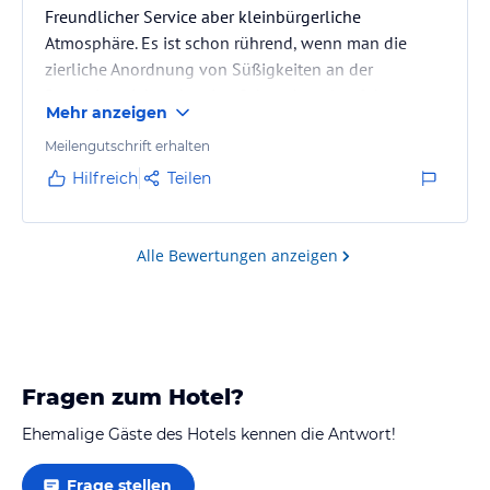
Freundlicher Service aber kleinbürgerliche
Atmosphäre. Es ist schon rührend, wenn man die
zierliche Anordnung von Süßigkeiten an der
Rezeption sieht oder eine Schneekugel auf dem
Mehr anzeigen
Nachttisch vorfindet.
Meilengutschrift erhalten
Hilfreich
Teilen
Alle Bewertungen anzeigen
Fragen zum Hotel?
Ehemalige Gäste des Hotels kennen die Antwort!
Frage stellen