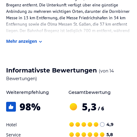
Bregenz entfernt. Die Unterkunft verfügt über eine günstige
Anbindung zu mehreren wichtigen Orten, darunter die Dornbirner
Messe in 13 km Entfernung, die Messe Friedrichshafen in 34 km
Entfernung sowie die Olma Messen St. Gallen, die 37 km entfernt
liegen. Der Bahnhof Bregenz ist lediglich 700 m entfernt, während
der Hauptbahnhof Lindau 11 km entfernt ist.
Mehr anzeigen
Zimmer / Unterbringung im Hotel
Die Gästezimmer im Hotel Kaiser sind mit einem Sitzbereich,
einem Flachbild-TV mit Satellitenkanälen, einem Safe und einem
Informativste Bewertungen
(von
14
eigenen Badezimmer mit Badewanne und kostenlosen
Pflegeprodukten ausgestattet. Jedes Zimmer verfügt über
Bewertungen)
Bettwäsche und Handtücher, die nach örtlichen Richtlinien
gereinigt werden. Schallisolierte Zimmer und eine Heizung sowie
Weiterempfehlung
Gesamtbewertung
kostenfreies WLAN sind ebenfalls vorhanden.
98
%
5,3
/ 6
Gastronomie im Hotel
Gäste können im Hotel Kaiser zwischen einem à la carte und
Hotel
4,9
einem kontinentalen Frühstück wählen. Zudem gibt es ein
Restaurant und eine Snackbar, in denen Getränke und kleine
Service
5,8