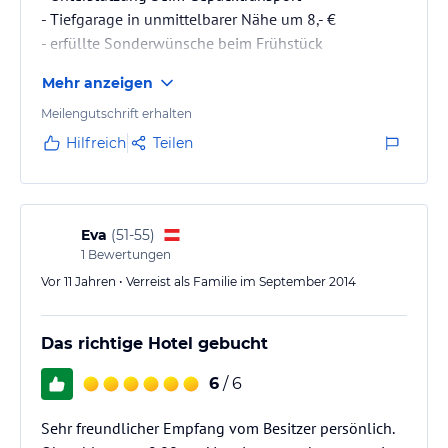
- Tiefgarage in unmittelbarer Nähe um 8,- €
- erfüllte Sonderwünsche beim Frühstück
- Schoko-Häppchen in der Lobby
Mehr anzeigen
- eigene Raucherterrasse vor dem Zimmer
Meilengutschrift erhalten
Alle Wünsche wurden erfüllt, somit sehr zu
Hilfreich
Teilen
empfehlen!
Wenn ich Wohnraum in Bregenz benötige, komme ich
sicher wieder.
Eva
(
51-55
)
1
Bewertungen
Vor 11 Jahren • Verreist als Familie im September 2014
Das richtige Hotel gebucht
6
/ 6
Sehr freundlicher Empfang vom Besitzer persönlich.