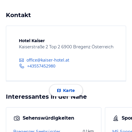
Kontakt
Hotel Kaiser
Kaiserstraße 2 Top 2 6900 Bregenz Österreich
office@kaiser-hotel.at
+43557452980
Karte
Interessantes in der Nähe
Sehenswürdigkeiten
Spor
Bregenzer Seebrünzler
0,1
km
MS Sonne