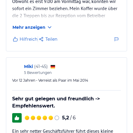
Obwohl es erst 9.00 am Vormittag war, konnten wir
sofort ein Zimmer beziehen. Mein Koffer wurde über
die 2 Treppen bis zur Rezeption vom Betreiber
eigenhändig getragen und so wurden wir auch
Mehr anzeigen
weiterhin verwöhnt, obwohl wir nur eine Nacht Gäste
waren. Uns wurden aufgrund der kühlen Nächte
Hilfreich
Teilen
Daunendecken statt der aufliegenden Sommerdecken
angeboten und diese auch sofort auf unseren
Wunsch hin getauscht.
Unser Zimmer war groß, gemütlich eingerichtet,
Miki
(
41-45
)
sauber und…
5
Bewertungen
Vor 12 Jahren • Verreist als Paar im Mai 2014
Sehr gut gelegen und freundlich ->
Empfehlenswert.
5,2
/ 6
Ein sehr netter Geschäftsführer führt dieses kleine