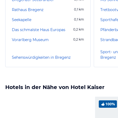
Rathaus Bregenz
0,1
km
Tretbootv
Seekapelle
0,1
km
Sporthaf
Das schmalste Haus Europas
0,2
km
Pfänderb
Vorarlberg Museum
0,2
km
Strandba
Sport- un
Sehenswürdigkeiten in Bregenz
Bregenz
Hotels in der Nähe von Hotel Kaiser
100%