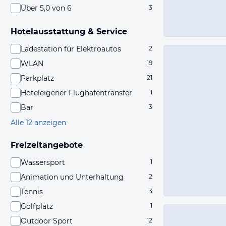
Über 5,0 von 6
3
Hotelausstattung & Service
Ladestation für Elektroautos
2
WLAN
19
Parkplatz
21
Hoteleigener Flughafentransfer
1
Bar
3
Alle 12 anzeigen
Freizeitangebote
Wassersport
1
Animation und Unterhaltung
2
Tennis
3
Golfplatz
1
Outdoor Sport
12