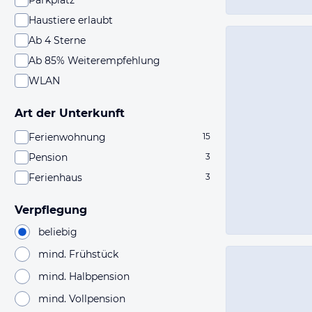
Parkplatz
Haustiere erlaubt
Ab 4 Sterne
Ab 85% Weiterempfehlung
WLAN
Art der Unterkunft
Ferienwohnung
15
Pension
3
Ferienhaus
3
Verpflegung
beliebig
mind. Frühstück
mind. Halbpension
mind. Vollpension