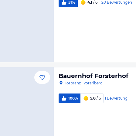
20
Bewertungen
51%
4,1
/ 6
Bauernhof Forsterhof
Hörbranz
·
Vorarlberg
1
Bewertung
100%
5,8
/ 6