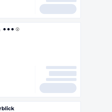
n
blick