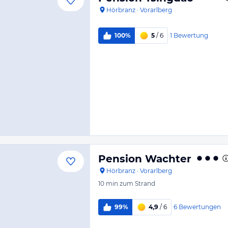
Hörbranz
·
Vorarlberg
1
Bewertung
100%
5
/ 6
Pension Wachter
Hörbranz
·
Vorarlberg
10 min
zum Strand
6
Bewertungen
99%
4,9
/ 6