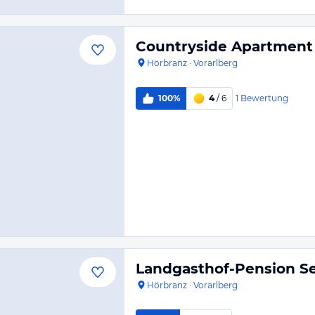
Countryside Apartment 
Hörbranz
·
Vorarlberg
1
Bewertung
100%
4
/ 6
Landgasthof-Pension Se
Hörbranz
·
Vorarlberg