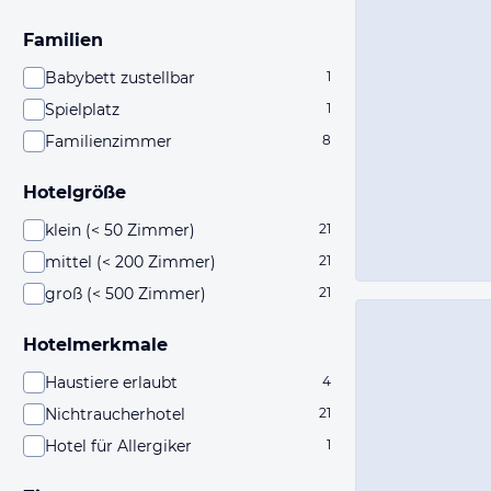
Familien
Babybett zustellbar
1
Spielplatz
1
Familienzimmer
8
Hotelgröße
klein (< 50 Zimmer)
21
mittel (< 200 Zimmer)
21
groß (< 500 Zimmer)
21
Hotelmerkmale
Haustiere erlaubt
4
Nichtraucherhotel
21
Hotel für Allergiker
1