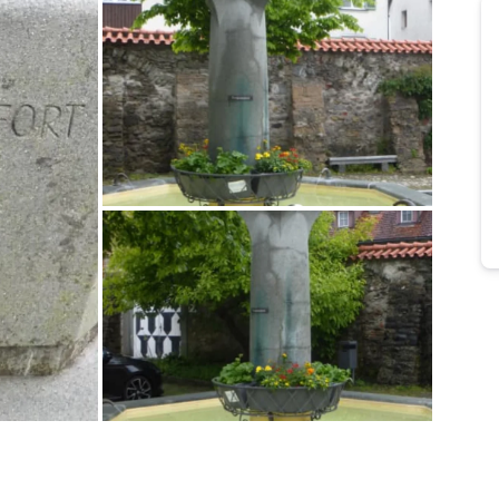
Bild melden
von Adere
Bild melden
von Herner