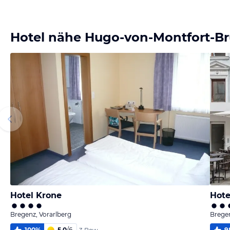
Hotel nähe Hugo-von-Montfort-B
Hotel Krone
Hote
Bregenz, Vorarlberg
Bregen
100
%
5,0
/
6
9