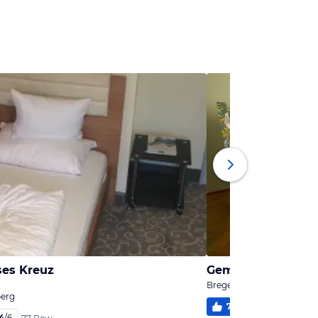
ses Kreuz
Bregenz, Vorarlberg
berg
77
%
5,3
/
6
5 Be
4
/
6