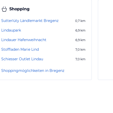
Shopping
Sutterlüty Ländlemarkt Bregenz
0,7
km
Lindaupark
6,9
km
Lindauer Hafenweihnacht
6,9
km
Stoffladen Marie Lind
7,0
km
Schiesser Outlet Lindau
7,0
km
Shoppingmöglichkeiten in Bregenz