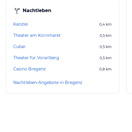
Nachtleben
Kanzlei
0,4
km
Theater am Kornmarkt
0,5
km
Cubar
0,5
km
Theater für Vorarlberg
0,5
km
Casino Bregenz
0,8
km
Nachtleben-Angebote in Bregenz