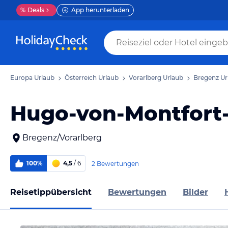
%
Deals
App herunterladen
Europa Urlaub
Österreich Urlaub
Vorarlberg Urlaub
Bregenz Ur
Hugo-von-Montfort
Bregenz/Vorarlberg
100%
4,5
/ 6
2 Bewertungen
Reisetippübersicht
Bewertungen
Bilder