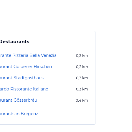
Restaurants
rante Pizzeria Bella Venezia
0,2
km
aurant Goldener Hirschen
0,2
km
aurant Stadtgasthaus
0,3
km
ardo Ristorante Italiano
0,3
km
aurant Gösserbräu
0,4
km
aurants in Bregenz