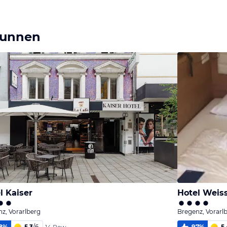
runnen
l Kaiser
Hotel Weis
z, Vorarlberg
Bregenz, Vorarl
8
%
5,3
/
6
97
%
5,