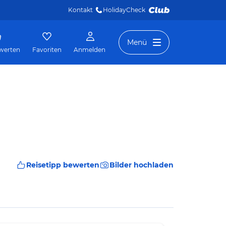
Kontakt
HolidayCheck 
Menü
werten
Favoriten
Anmelden
Reisetipp bewerten
Bilder hochladen