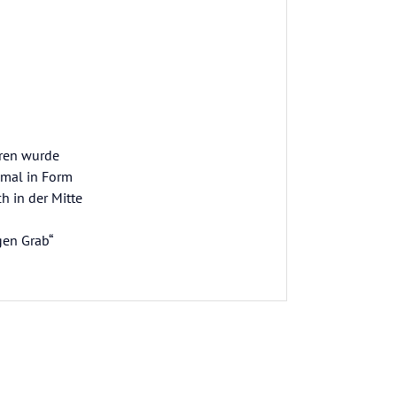
oren wurde
kmal in Form
h in der Mitte
gen Grab“