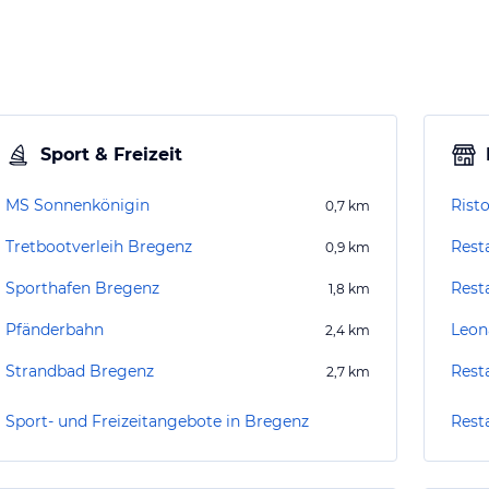
Sport & Freizeit
MS Sonnenkönigin
Risto
0,7
km
Tretbootverleih Bregenz
Rest
0,9
km
Sporthafen Bregenz
Rest
1,8
km
Pfänderbahn
Leon
2,4
km
Strandbad Bregenz
Rest
2,7
km
Sport- und Freizeitangebote in Bregenz
Rest