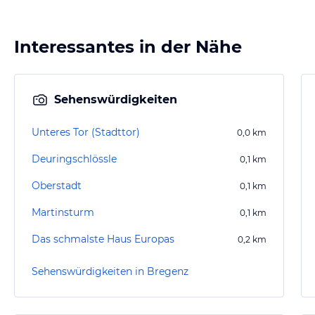
Interessantes in der Nähe
Sehenswürdigkeiten
Unteres Tor (Stadttor)
0,0
km
Deuringschlössle
0,1
km
Oberstadt
0,1
km
Martinsturm
0,1
km
Das schmalste Haus Europas
0,2
km
Sehenswürdigkeiten in Bregenz