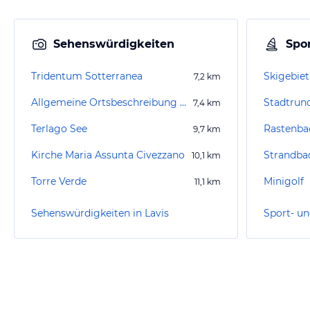
Sehenswürdigkeiten
Spor
Tridentum Sotterranea
Skigebiet
7,2
km
Allgemeine Ortsbeschreibung Cembra
Stadtrun
7,4
km
Terlago See
Rastenb
9,7
km
Kirche Maria Assunta Civezzano
Strandba
10,1
km
Torre Verde
Minigolf
11,1
km
Sehenswürdigkeiten in Lavis
Sport- un