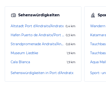
Sehenswürdigkeiten
Spor
Altstadt Port d'Andraitx/Andratx
Wandern 
0,4
km
Hafen Puerto de Andraitx/Port d'Andratx
Katamara
0,5
km
Strandpromenade Andraitx/Andratx
0,6
km
Museum Liedtke
1,9
km
Cala Blanca
Aqua Mall
1,9
km
Sehenswürdigkeiten in Port d'Andratx