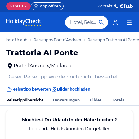
%
Deals
App öffnen
Kontakt
Hotel, Reiseziel
Andratx Urlaub
Reisetipps Port d'Andratx
Reisetipp Trattoria Al Ponte
Trattoria Al Ponte
Port d'Andratx/Mallorca
Dieser Reisetipp wurde noch nicht bewertet.
Reisetipp bewerten
Bilder hochladen
Reisetippübersicht
Bewertungen
Bilder
Hotels
Möchtest Du Urlaub in der Nähe buchen?
Folgende Hotels könnten Dir gefallen