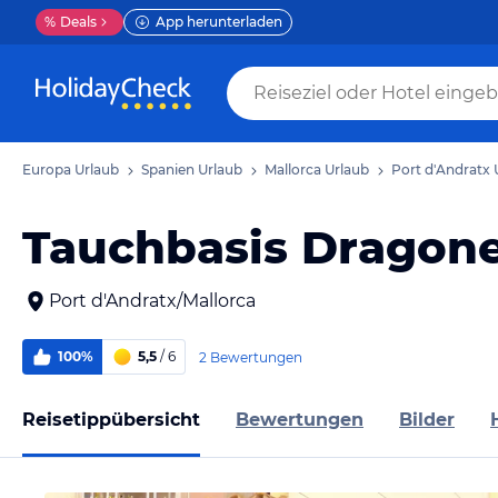
%
Deals
App herunterladen
Europa Urlaub
Spanien Urlaub
Mallorca Urlaub
Port d'Andratx 
Tauchbasis Dragone
Port d'Andratx/Mallorca
100%
5,5
/ 6
2 Bewertungen
Reisetippübersicht
Bewertungen
Bilder