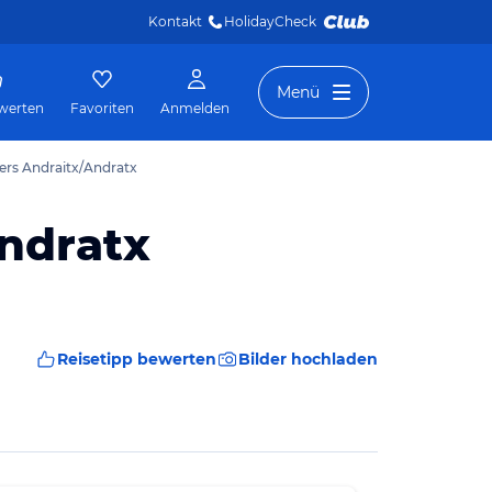
Kontakt
HolidayCheck 
Menü
werten
Favoriten
Anmelden
ers Andraitx/Andratx
ndratx
Reisetipp bewerten
Bilder hochladen