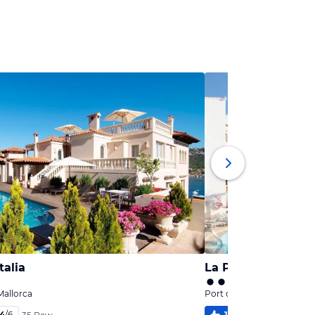
talia
La Pergola Aparth
Mallorca
Port d'Andratx, Mallorca
,4
/
6
100
%
5,7
/
6