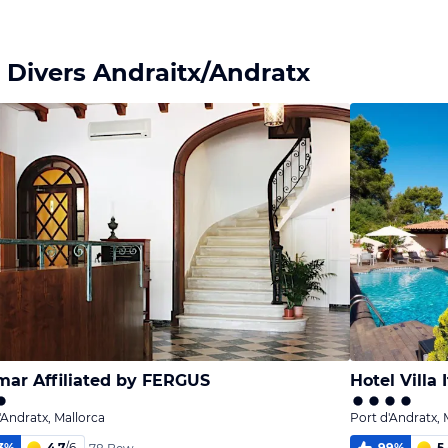
 Divers Andraitx/Andratx
mar Affiliated by FERGUS
Hotel Villa I
'Andratx, Mallorca
Port d'Andratx, 
3
%
4,7
/
6
99
%
5