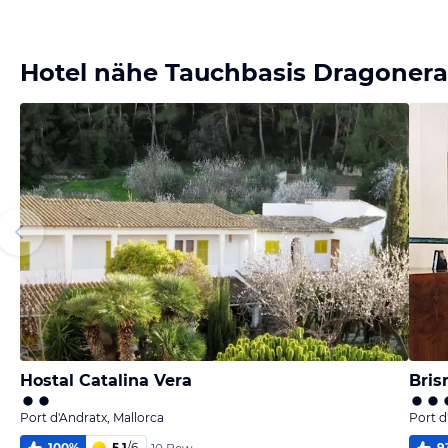
Bild melden
von Michael
Hotel nähe Tauchbasis Dragonera
Hostal Catalina Vera
Bris
Port d'Andratx, Mallorca
Port d
100
%
5,1
/
6
9