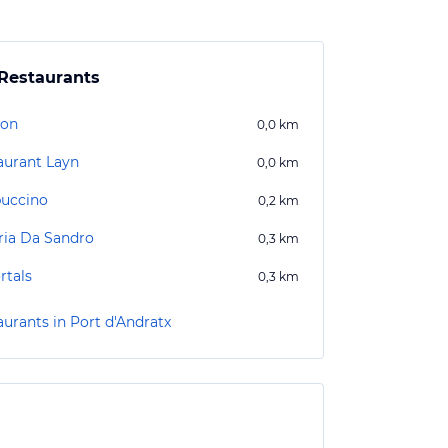
Restaurants
non
0,0
km
aurant Layn
0,0
km
uccino
0,2
km
ria Da Sandro
0,3
km
rtals
0,3
km
aurants in Port d'Andratx