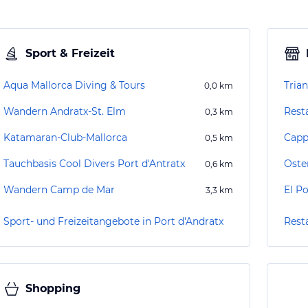
Sport & Freizeit
Aqua Mallorca Diving & Tours
Tria
0,0
km
Wandern Andratx-St. Elm
Rest
0,3
km
Katamaran-Club-Mallorca
Capp
0,5
km
Tauchbasis Cool Divers Port d'Antratx
Oste
0,6
km
Wandern Camp de Mar
El Po
3,3
km
Sport- und Freizeitangebote in Port d'Andratx
Rest
Shopping