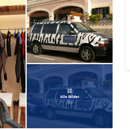
Bild melden
von Michael
Alle Bilder
(
2
)