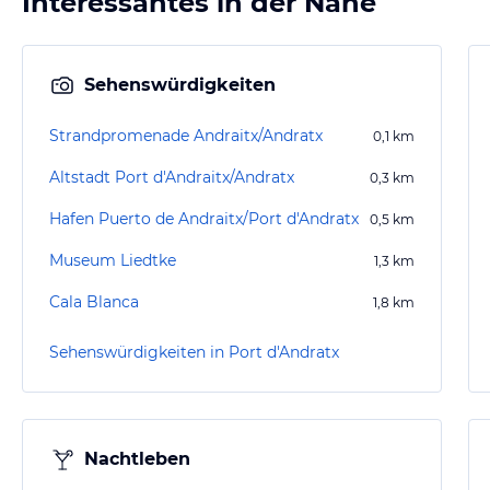
Interessantes in der Nähe
Sehenswürdigkeiten
Strandpromenade Andraitx/Andratx
0,1
km
Altstadt Port d'Andraitx/Andratx
0,3
km
Hafen Puerto de Andraitx/Port d'Andratx
0,5
km
Museum Liedtke
1,3
km
Cala Blanca
1,8
km
Sehenswürdigkeiten in Port d'Andratx
Nachtleben