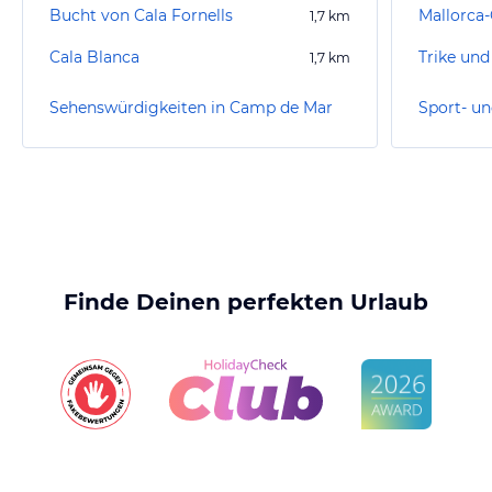
Bucht von Cala Fornells
Mallorca
1,7
km
Cala Blanca
Trike un
1,7
km
Sehenswürdigkeiten in Camp de Mar
Finde Deinen perfekten Urlaub