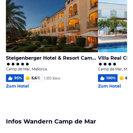
Steigenberger Hotel & Resort Camp de Mar
Villa Real Cl
Camp de Mar, Mallorca
Camp de Mar, Mall
95
%
5,6
/
6
100
%
6,0
/
1.910 Bew.
Zum Hotel
Zum Hotel
Infos Wandern Camp de Mar