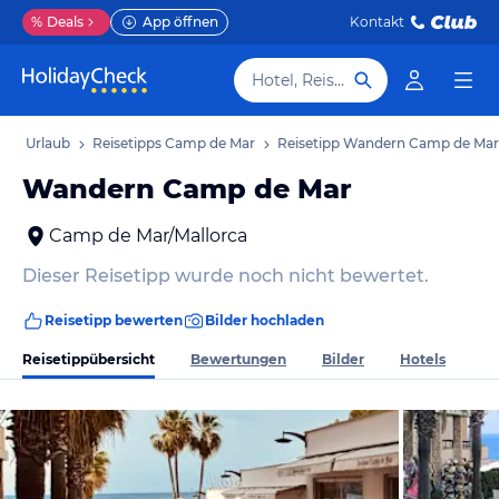
%
Deals
App öffnen
Kontakt
Hotel, Reiseziel
Mar Urlaub
Reisetipps Camp de Mar
Reisetipp Wandern Camp de Mar
Wandern Camp de Mar
Camp de Mar/Mallorca
Dieser Reisetipp wurde noch nicht bewertet.
Reisetipp bewerten
Bilder hochladen
Reisetippübersicht
Bewertungen
Bilder
Hotels