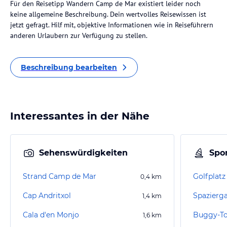
Für den Reisetipp Wandern Camp de Mar existiert leider noch
keine allgemeine Beschreibung. Dein wertvolles Reisewissen ist
jetzt gefragt. Hilf mit, objektive Informationen wie in Reiseführern
anderen Urlaubern zur Verfügung zu stellen.
Beschreibung bearbeiten
Interessantes in der Nähe
Sehenswürdigkeiten
Spor
Strand Camp de Mar
Golfplatz
0,4
km
Cap Andritxol
Spazierga
1,4
km
Cala d'en Monjo
Buggy-To
1,6
km