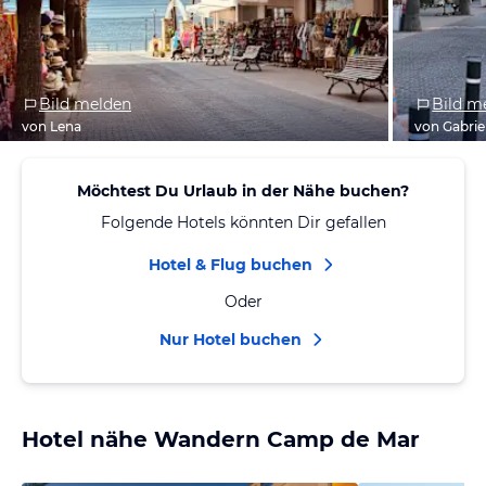
Bild melden
Bild m
von Lena
von Gabrie
Möchtest Du Urlaub in der Nähe buchen?
Folgende Hotels könnten Dir gefallen
Hotel & Flug buchen
Oder
Nur Hotel buchen
Hotel nähe Wandern Camp de Mar