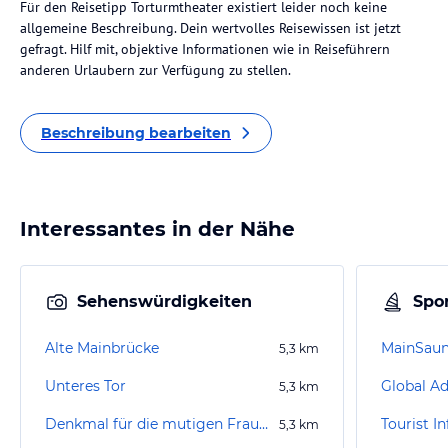
Für den Reisetipp Torturmtheater existiert leider noch keine
allgemeine Beschreibung. Dein wertvolles Reisewissen ist jetzt
gefragt. Hilf mit, objektive Informationen wie in Reiseführern
anderen Urlaubern zur Verfügung zu stellen.
Beschreibung bearbeiten
Interessantes in der Nähe
Sehenswürdigkeiten
Spor
Alte Mainbrücke
MainSau
5,3
km
Unteres Tor
5,3
km
Denkmal für die mutigen Frauen
Tourist I
5,3
km