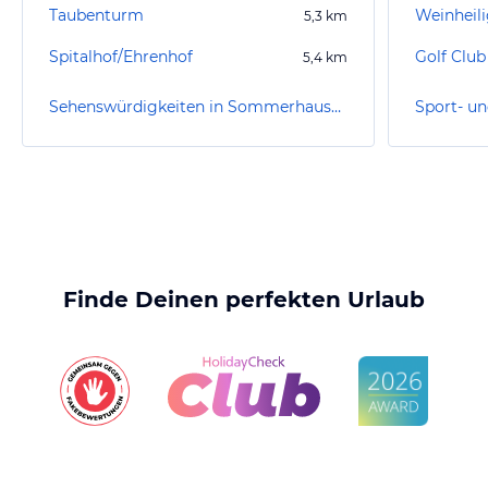
Taubenturm
Weinheil
5,3
km
Spitalhof/Ehrenhof
Golf Club
5,4
km
Sehenswürdigkeiten in Sommerhausen
Finde Deinen perfekten Urlaub