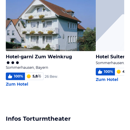
Hotel-garni Zum Weinkrug
Hotel Suiten 
Sommerhausen, Ba
Sommerhausen, Bayern
100
%
4,0
/
100
%
5,8
/
6
26 Bew.
Zum Hotel
Zum Hotel
Infos Torturmtheater