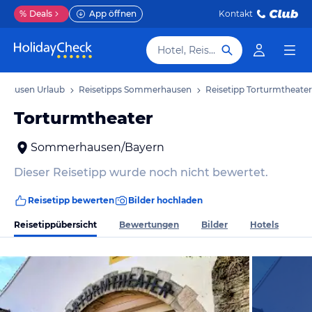
%
Deals
App öffnen
Kontakt
Hotel, Reiseziel
hausen Urlaub
Reisetipps Sommerhausen
Reisetipp Torturmtheater
Torturmtheater
Sommerhausen/Bayern
Dieser Reisetipp wurde noch nicht bewertet.
Reisetipp bewerten
Bilder hochladen
Reisetippübersicht
Bewertungen
Bilder
Hotels