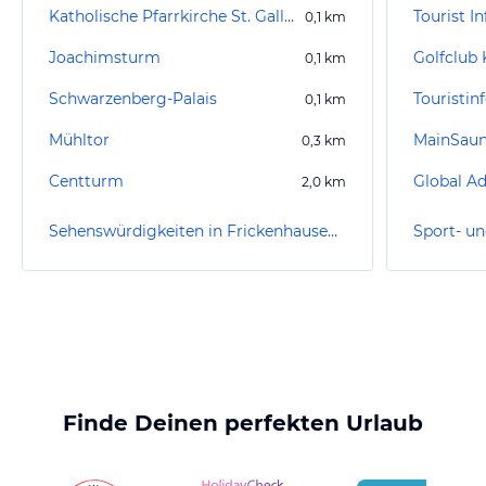
Katholische Pfarrkirche St. Gallus
Tourist I
0,1
km
Joachimsturm
Golfclub 
0,1
km
Schwarzenberg-Palais
Touristin
0,1
km
Mühltor
MainSau
0,3
km
Centturm
2,0
km
Sehenswürdigkeiten in Frickenhausen am Main
Finde Deinen perfekten Urlaub