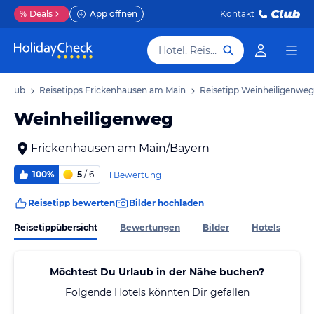
%
Deals
App öffnen
Kontakt
Hotel, Reiseziel
Urlaub
Reisetipps Frickenhausen am Main
Reisetipp Weinheiligenweg
Weinheiligenweg
Frickenhausen am Main/Bayern
100%
5
/ 6
1 Bewertung
Reisetipp bewerten
Bilder hochladen
Reisetippübersicht
Bewertungen
Bilder
Hotels
Möchtest Du Urlaub in der Nähe buchen?
Folgende Hotels könnten Dir gefallen