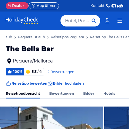
%
Deals
App öffnen
Kontakt
Hotel, Reiseziel
 Urlaub
Peguera Urlaub
Reisetipps Peguera
Reisetipp The Bells Bar
The Bells Bar
Peguera/Mallorca
100%
5,3
/ 6
2 Bewertungen
Reisetipp bewerten
Bilder hochladen
Reisetippübersicht
Bewertungen
Bilder
Hotels