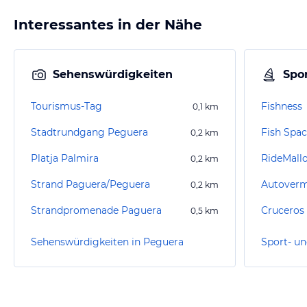
Interessantes in der Nähe
Sehenswürdigkeiten
Spor
Tourismus-Tag
Fishness
0,1
km
Stadtrundgang Peguera
Fish Spa
0,2
km
Platja Palmira
RideMall
0,2
km
Strand Paguera/Peguera
0,2
km
Strandpromenade Paguera
Cruceros
0,5
km
Sehenswürdigkeiten in Peguera