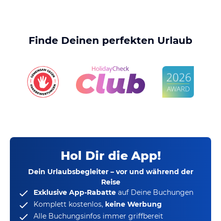
Finde Deinen perfekten Urlaub
Hol Dir die App!
Dein Urlaubsbegleiter – vor und während der
Reise
Exklusive App-Rabatte
auf Deine Buchungen
Komplett kostenlos,
keine Werbung
Alle Buchungsinfos immer griffbereit