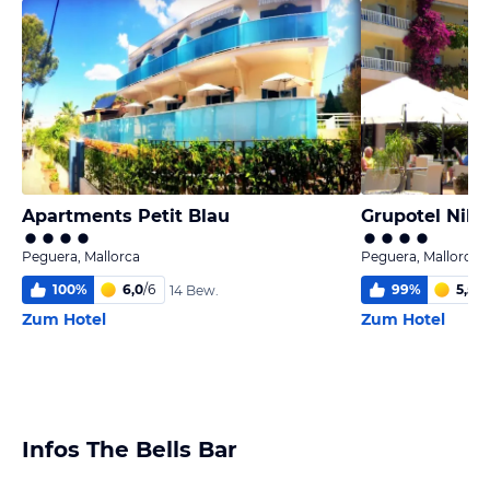
Apartments Petit Blau
Grupotel Nilo
Peguera, Mallorca
Peguera, Mallorca
100
%
6,0
/
6
99
%
5,5
/
6
14 Bew.
Zum Hotel
Zum Hotel
Infos The Bells Bar