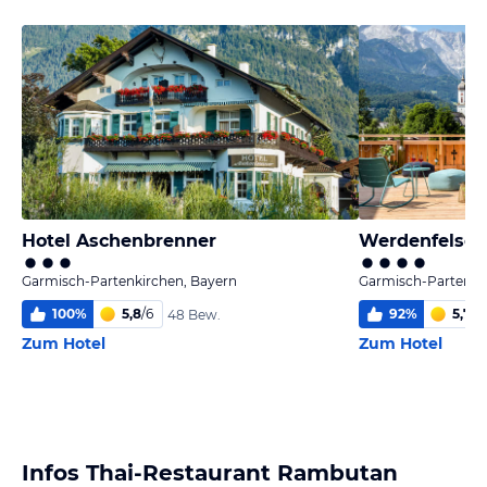
Hotel Aschenbrenner
Werdenfelser
Garmisch-Partenkirchen, Bayern
Garmisch-Partenki
100
%
5,8
/
6
92
%
5,7
/
6
48 Bew.
Zum Hotel
Zum Hotel
Infos Thai-Restaurant Rambutan