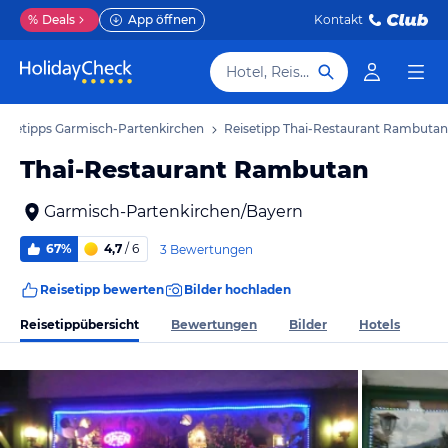
%
Deals
App öffnen
Kontakt
Hotel, Reiseziel
eisetipps Garmisch-Partenkirchen
Reisetipp Thai-Restaurant Rambutan
Thai-Restaurant Rambutan
Garmisch-Partenkirchen/Bayern
67%
4,7
/ 6
3 Bewertungen
Reisetipp bewerten
Bilder hochladen
Reisetippübersicht
Bewertungen
Bilder
Hotels