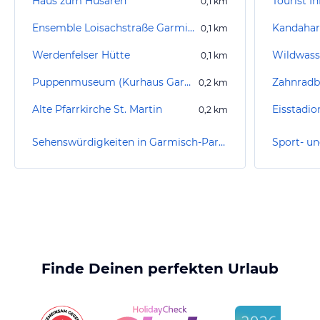
Haus zum Husaren
0,1
km
Ensemble Loisachstraße Garmisch-Partenkirchen
Kandahar
0,1
km
Werdenfelser Hütte
0,1
km
Puppenmuseum (Kurhaus Garmisch)
Zahnradb
0,2
km
Alte Pfarrkirche St. Martin
Eisstadio
0,2
km
Sehenswürdigkeiten in Garmisch-Partenkirchen
Finde Deinen perfekten Urlaub