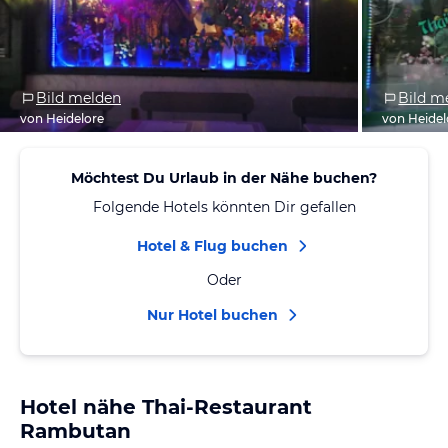
Bild melden
Bild m
von Heidelore
von Heidel
Möchtest Du Urlaub in der Nähe buchen?
Folgende Hotels könnten Dir gefallen
Hotel & Flug buchen
Oder
Nur Hotel buchen
Hotel nähe Thai-Restaurant
Rambutan