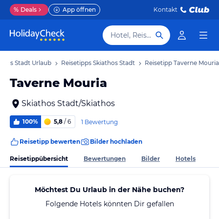
%
Deals
App öffnen
Kontakt
Hotel, Reiseziel
athos Stadt Urlaub
Reisetipps Skiathos Stadt
Reisetipp Taverne Mouria
Taverne Mouria
Skiathos Stadt/Skiathos
100%
5,8
/ 6
1 Bewertung
Reisetipp bewerten
Bilder hochladen
Reisetippübersicht
Bewertungen
Bilder
Hotels
Möchtest Du Urlaub in der Nähe buchen?
Folgende Hotels könnten Dir gefallen