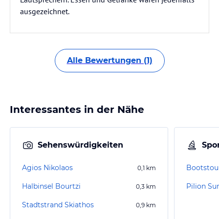
ausgezeichnet.
Alle Bewertungen (1)
Interessantes in der Nähe
Sehenswürdigkeiten
Spor
Agios Nikolaos
Bootstour
0,1
km
Halbinsel Bourtzi
Pilion 
0,3
km
Stadtstrand Skiathos
0,9
km