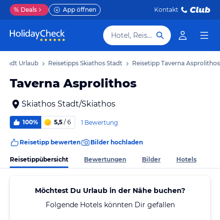
%
Deals
App öffnen
Kontakt
Hotel, Reiseziel
 Stadt Urlaub
Reisetipps Skiathos Stadt
Reisetipp Taverna Asprolithos
Taverna Asprolithos
Skiathos Stadt/Skiathos
100%
5,5
/ 6
1 Bewertung
Reisetipp bewerten
Bilder hochladen
Reisetippübersicht
Bewertungen
Bilder
Hotels
Möchtest Du Urlaub in der Nähe buchen?
Folgende Hotels könnten Dir gefallen