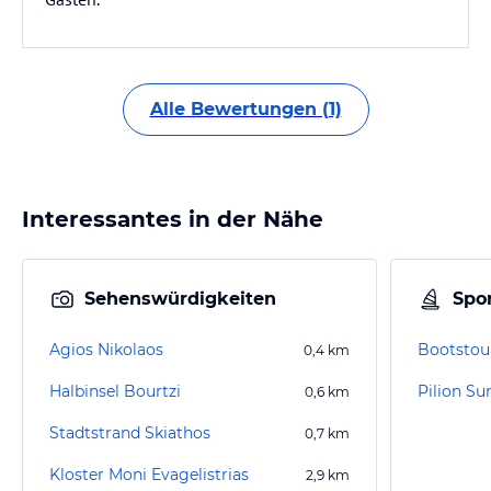
Alle Bewertungen (1)
Interessantes in der Nähe
Sehenswürdigkeiten
Spor
Agios Nikolaos
Bootstour
0,4
km
Halbinsel Bourtzi
Pilion 
0,6
km
Stadtstrand Skiathos
0,7
km
Kloster Moni Evagelistrias
2,9
km