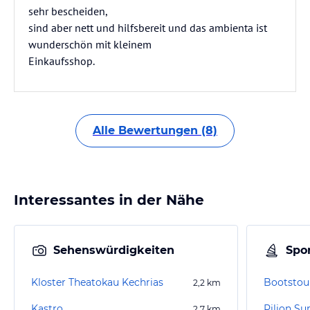
sehr bescheiden,
sind aber nett und hilfsbereit und das ambienta ist
wunderschön mit kleinem
Einkaufsshop.
Alle Bewertungen (8)
Interessantes in der Nähe
Sehenswürdigkeiten
Spor
Kloster Theatokau Kechrias
Bootstour
2,2
km
Kastro
Pilion 
2,7
km