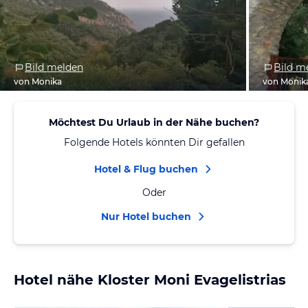
Bild melden
Bild m
von Monika
von Monik
Möchtest Du Urlaub in der Nähe buchen?
Folgende Hotels könnten Dir gefallen
Hotel & Flug buchen
Oder
Nur Hotel buchen
Hotel nähe Kloster Moni Evagelistrias