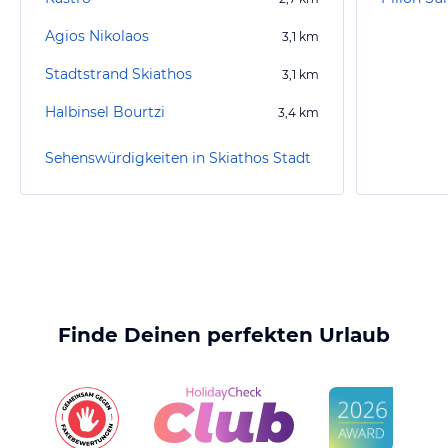
Agios Nikolaos
3,1
km
Stadtstrand Skiathos
3,1
km
Halbinsel Bourtzi
3,4
km
Sehenswürdigkeiten in Skiathos Stadt
Finde Deinen perfekten Urlaub