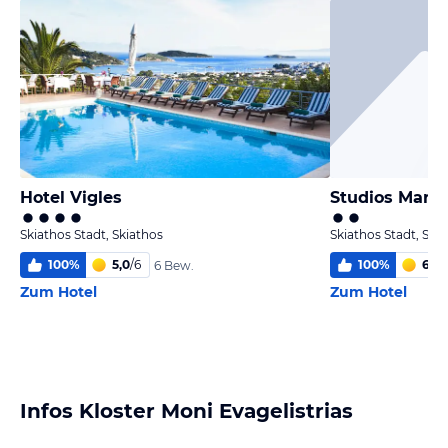
Hotel Vigles
Studios Maro
Skiathos Stadt, Skiathos
Skiathos Stadt, Ski
100
%
5,0
/
6
100
%
6
/
6
6 Bew.
Zum Hotel
Zum Hotel
Infos Kloster Moni Evagelistrias