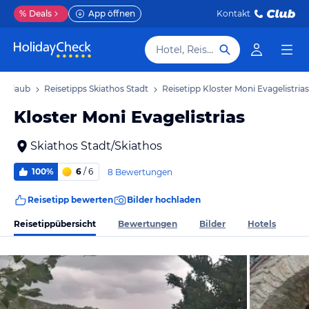
%
Deals
App öffnen
Kontakt
Hotel, Reiseziel
t Urlaub
Reisetipps Skiathos Stadt
Reisetipp Kloster Moni Evagelistrias
Kloster Moni Evagelistrias
Skiathos Stadt/Skiathos
100%
6
/ 6
8 Bewertungen
Reisetipp bewerten
Bilder hochladen
Reisetippübersicht
Bewertungen
Bilder
Hotels