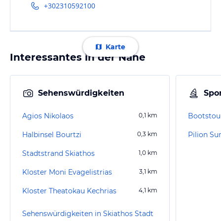
+302310592100
Karte
Interessantes in der Nähe
Sehenswürdigkeiten
Spor
Agios Nikolaos
0,1
km
Bootstour
Halbinsel Bourtzi
0,3
km
Pilion 
Stadtstrand Skiathos
1,0
km
Kloster Moni Evagelistrias
3,1
km
Kloster Theatokau Kechrias
4,1
km
Sehenswürdigkeiten in Skiathos Stadt