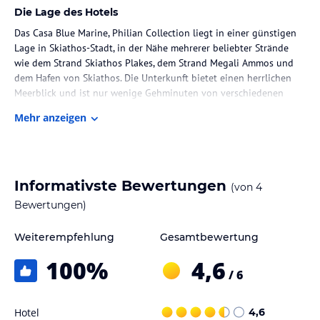
Die Lage des Hotels
Das Casa Blue Marine, Philian Collection liegt in einer günstigen
Lage in Skiathos-Stadt, in der Nähe mehrerer beliebter Strände
wie dem Strand Skiathos Plakes, dem Strand Megali Ammos und
dem Hafen von Skiathos. Die Unterkunft bietet einen herrlichen
Meerblick und ist nur wenige Gehminuten von verschiedenen
Restaurants, Geschäften und Unterhaltungsmöglichkeiten entfernt.
Mehr anzeigen
Der Strand Vassilias ist nur 2,8 km entfernt und das Haus
Papadiamantis erreichen Sie nach nur 200 m. Der Flughafen
Skiathos ist nur 2 km entfernt und die Unterkunft bietet einen
kostenpflichtigen Flughafentransfer für Ihre Bequemlichkeit.
Informativste Bewertungen
(von
4
Zimmer / Unterbringung im Hotel
Bewertungen)
Die klimatisierten Zimmer im Casa Blue Marine, Philian Collection
sind komfortabel und bieten einen angenehmen Aufenthalt. Jedes
Weiterempfehlung
Gesamtbewertung
Zimmer verfügt über einen Balkon, der einen herrlichen Meerblick
100
%
4,6
bietet. Zur Ausstattung gehören auch ein Flachbild-TV und ein
/ 6
eigenes Bad mit Dusche und kostenfreien Pflegeprodukten. Die
Zimmer sind gemütlich eingerichtet und bieten alles, was Sie für
einen angenehmen Aufenthalt benötigen.
Hotel
4,6