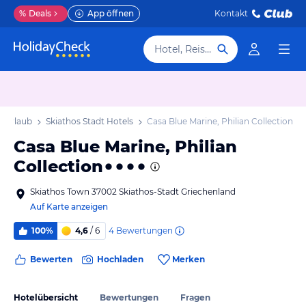
%
Deals
App öffnen
Kontakt
Hotel, Reiseziel
t Urlaub
Skiathos Stadt Hotels
Casa Blue Marine, Philian Collection
Casa Blue Marine, Philian
Collection
Skiathos Town 37002 Skiathos-Stadt Griechenland
Auf Karte anzeigen
4
Bewertungen
100%
4,6
/ 6
Bewerten
Hochladen
Merken
Hotelübersicht
Bewertungen
Fragen