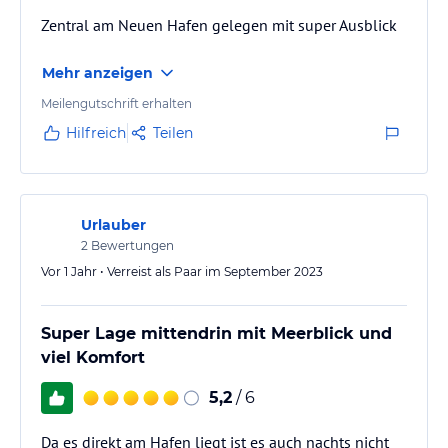
Zentral am Neuen Hafen gelegen mit super Ausblick
Hinweis:
Verfasst von HolidayCheck mit Hilfe von KI. Alle
Angaben ohne Gewähr. Bitte lies vor der Buchung die
Mehr anzeigen
verbindlichen
Angebotsdetails
des jeweiligen Veranstalters.
Meilengutschrift erhalten
Hilfreich
Teilen
Urlauber
2
Bewertungen
Vor 1 Jahr • Verreist als Paar im September 2023
Super Lage mittendrin mit Meerblick und
viel Komfort
5,2
/ 6
Da es direkt am Hafen liegt ist es auch nachts nicht