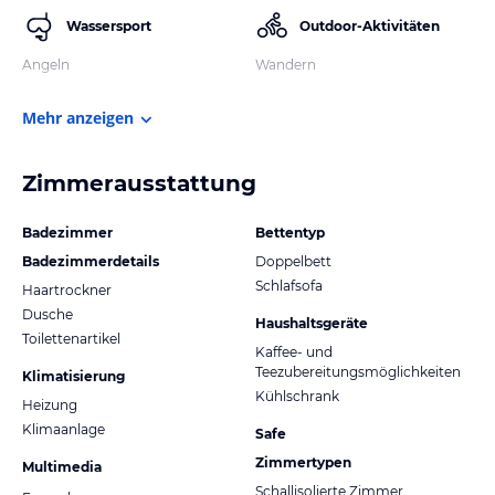
Wassersport
Outdoor-Aktivitäten
Angeln
Wandern
Mehr anzeigen
Zimmerausstattung
Badezimmer
Bettentyp
Badezimmerdetails
Doppelbett
Schlafsofa
Haartrockner
Dusche
Haushaltsgeräte
Toilettenartikel
Kaffee- und
Teezubereitungsmöglichkeiten
Klimatisierung
Kühlschrank
Heizung
Klimaanlage
Safe
Zimmertypen
Multimedia
Schallisolierte Zimmer