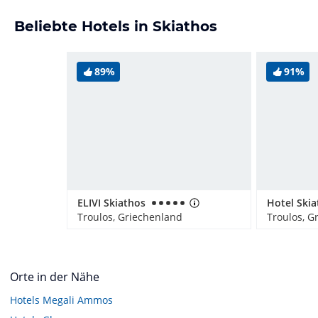
Beliebte Hotels in Skiathos
89%
91%
ELIVI Skiathos
Troulos, Griechenland
Troulos, G
Orte in der Nähe
Hotels
Megali Ammos