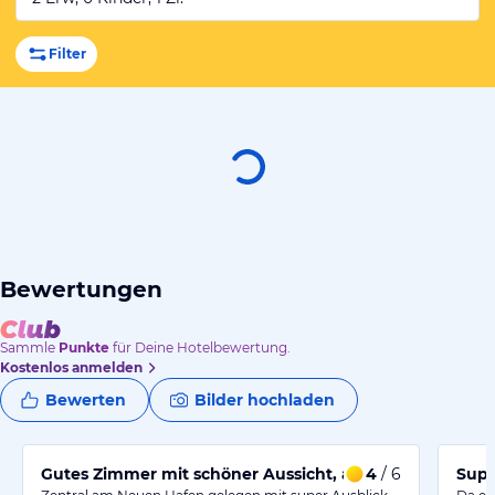
Filter
Bewertungen
Sammle
Punkte
für Deine Hotelbewertung.
Kostenlos anmelden
Bewerten
Bilder hochladen
Gutes Zimmer mit schöner Aussicht, aber das Bad könnt
4
/ 6
Supe