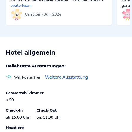
Zentral am Neuen Hafen gelegen mit super Ausblick
Da es
weiterlesen
ganz 
Urlauber
•
Juni 2024
Hotel allgemein
Beliebteste Ausstattungen:
Weitere Ausstattung
Wifi kostenfrei
Gesamtzahl Zimmer
< 50
Check-In
Check-Out
ab 15:00 Uhr
bis 11:00 Uhr
Haustiere