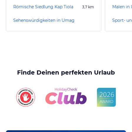
Römische Siedlung Kap Tiola
Malen in I
3,7
km
Sehenswürdigkeiten in Umag
Sport- u
Finde Deinen perfekten Urlaub