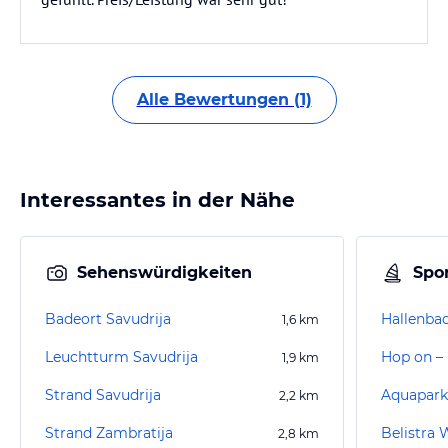
Alle Bewertungen (1)
Interessantes in der Nähe
Sehenswürdigkeiten
Spor
Badeort Savudrija
Hallenba
1,6
km
Leuchtturm Savudrija
1,9
km
Strand Savudrija
Aquapark 
2,2
km
Strand Zambratija
Belistra 
2,8
km