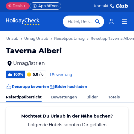
%
Deals
App öffnen
Kontakt
Hotel, Reiseziel
rien Urlaub
Umag Urlaub
Reisetipps Umag
Reisetipp Taverna Alberi
Taverna Alberi
Umag/Istrien
100%
5,8
/ 6
1 Bewertung
Reisetipp bewerten
Bilder hochladen
Reisetippübersicht
Bewertungen
Bilder
Hotels
Möchtest Du Urlaub in der Nähe buchen?
Folgende Hotels könnten Dir gefallen