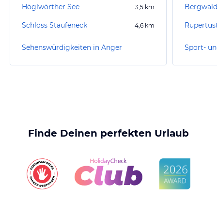
Höglwörther See
Bergwald
3,5
km
Schloss Staufeneck
Rupertus
4,6
km
Sehenswürdigkeiten in Anger
Sport- un
Finde Deinen perfekten Urlaub