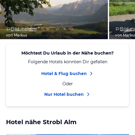
Bild melden
Bild m
von Markus
von Marku
Möchtest Du Urlaub in der Nähe buchen?
Folgende Hotels könnten Dir gefallen
Hotel & Flug buchen
Oder
Nur Hotel buchen
Hotel nähe Strobl Alm