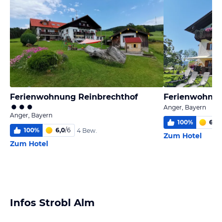
Ferienwohnung Reinbrechthof
Ferienwohnu
Anger, Bayern
Anger, Bayern
100
%
6,0
/
100
%
6,0
/
6
4 Bew.
Zum Hotel
Zum Hotel
Infos Strobl Alm