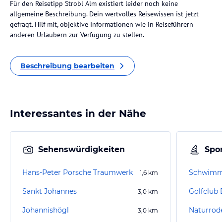
Für den Reisetipp Strobl Alm existiert leider noch keine
allgemeine Beschreibung. Dein wertvolles Reisewissen ist jetzt
gefragt. Hilf mit, objektive Informationen wie in Reiseführern
anderen Urlaubern zur Verfügung zu stellen.
Beschreibung bearbeiten
Interessantes in der Nähe
Sehenswürdigkeiten
Spor
Hans-Peter Porsche Traumwerk
Schwimm
1,6
km
Sankt Johannes
3,0
km
Johannishögl
Naturrod
3,0
km