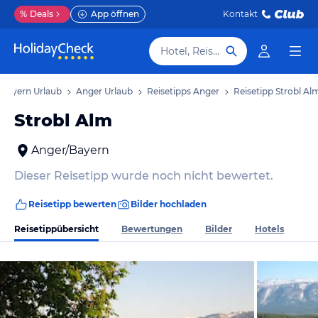
%
Deals
App öffnen
Kontakt
Hotel, Reiseziel
Bayern Urlaub
Anger Urlaub
Reisetipps Anger
Reisetipp Strobl Al
Strobl Alm
Anger/Bayern
Dieser Reisetipp wurde noch nicht bewertet.
Reisetipp bewerten
Bilder hochladen
Reisetippübersicht
Bewertungen
Bilder
Hotels