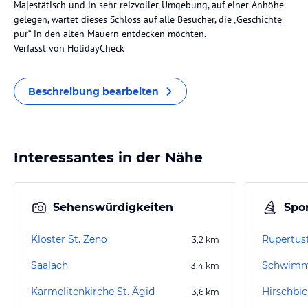
Majestätisch und in sehr reizvoller Umgebung, auf einer Anhöhe
gelegen, wartet dieses Schloss auf alle Besucher, die „Geschichte
pur“ in den alten Mauern entdecken möchten.
Verfasst von HolidayCheck
Beschreibung bearbeiten
Interessantes in der Nähe
Sehenswürdigkeiten
Spor
Kloster St. Zeno
Rupertus
3,2
km
Saalach
Schwimm
3,4
km
Karmelitenkirche St. Ägid
Hirschbi
3,6
km