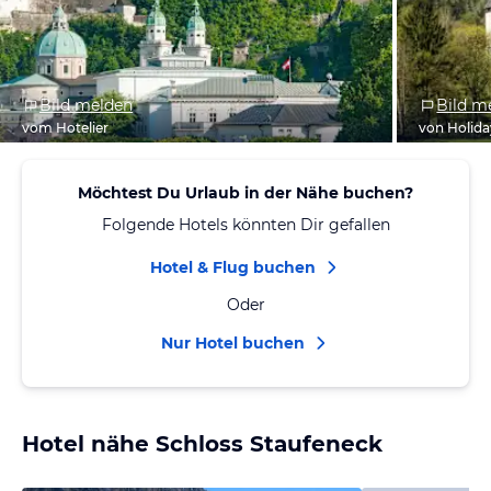
Bild melden
Bild m
vom Hotelier
von Holid
Möchtest Du Urlaub in der Nähe buchen?
Folgende Hotels könnten Dir gefallen
Hotel & Flug buchen
Oder
Nur Hotel buchen
Hotel nähe Schloss Staufeneck