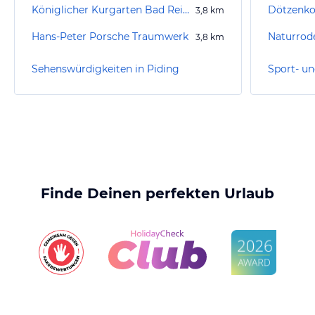
Königlicher Kurgarten Bad Reichenhall
Dötzenko
3,8
km
Hans-Peter Porsche Traumwerk
Naturrod
3,8
km
Sehenswürdigkeiten in Piding
Sport- un
Finde Deinen perfekten Urlaub