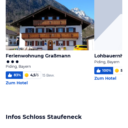
Ferienwohnung Graßmann
Lohbauernhof
Piding, Bayern
Piding, Bayern
100
%
5,4
/
83
%
4,5
/
6
15 Bew.
Zum Hotel
Zum Hotel
Infos Schloss Staufeneck