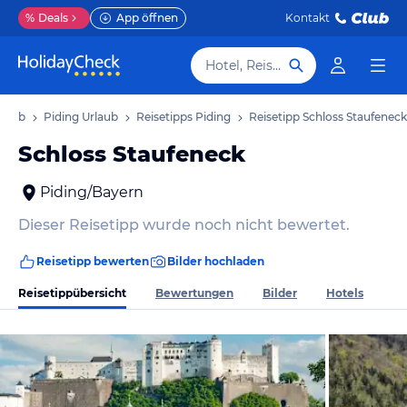
%
Deals
App öffnen
Kontakt
Hotel, Reiseziel
rlaub
Piding Urlaub
Reisetipps Piding
Reisetipp Schloss Staufeneck
Schloss Staufeneck
Piding/Bayern
Dieser Reisetipp wurde noch nicht bewertet.
Reisetipp bewerten
Bilder hochladen
Reisetippübersicht
Bewertungen
Bilder
Hotels