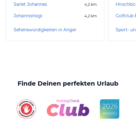
Sankt Johannes
Hirschbi
4,2
km
Johannishögl
4,2
km
Sehenswürdigkeiten in Anger
Sport- un
Finde Deinen perfekten Urlaub