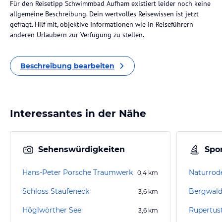
Für den Reisetipp Schwimmbad Aufham existiert leider noch keine
allgemeine Beschreibung. Dein wertvolles Reisewissen ist jetzt
gefragt. Hilf mit, objektive Informationen wie in Reiseführern
anderen Urlaubern zur Verfügung zu stellen.
Beschreibung bearbeiten
Interessantes in der Nähe
Sehenswürdigkeiten
Spor
Hans-Peter Porsche Traumwerk
Naturrod
0,4
km
Schloss Staufeneck
Bergwald
3,6
km
Höglwörther See
Rupertus
3,6
km