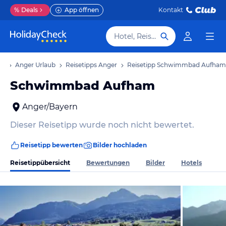
%
Deals
App öffnen
Kontakt
Hotel, Reiseziel
ub
Anger Urlaub
Reisetipps Anger
Reisetipp Schwimmbad Aufham
Schwimmbad Aufham
Anger/Bayern
Dieser Reisetipp wurde noch nicht bewertet.
Reisetipp bewerten
Bilder hochladen
Reisetippübersicht
Bewertungen
Bilder
Hotels