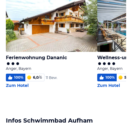
Ferienwohnung Dananic
Anger, Bayern
Anger, Bayern
100
%
6,0
/
6
100
%
5,8
/
11 Bew.
Zum Hotel
Zum Hotel
Infos Schwimmbad Aufham