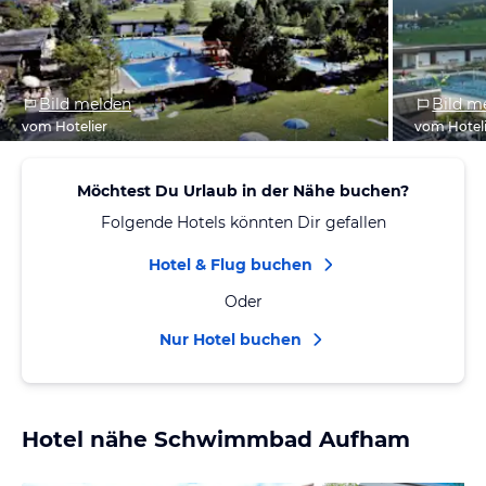
Bild melden
Bild m
vom Hotelier
vom Hotel
Möchtest Du Urlaub in der Nähe buchen?
Folgende Hotels könnten Dir gefallen
Hotel & Flug buchen
Oder
Nur Hotel buchen
Hotel nähe Schwimmbad Aufham