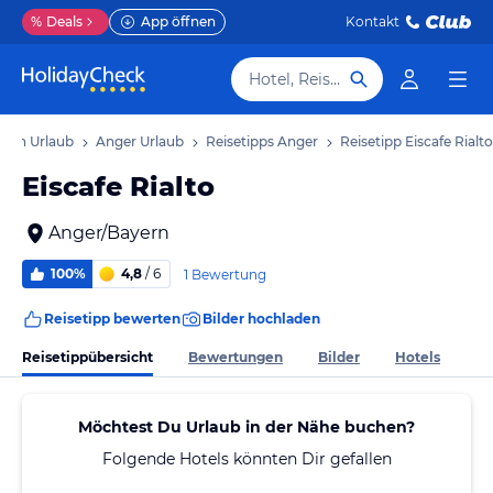
%
Deals
App öffnen
Kontakt
Hotel, Reiseziel
yern Urlaub
Anger Urlaub
Reisetipps Anger
Reisetipp Eiscafe Rialto
Eiscafe Rialto
Anger/Bayern
100%
4,8
/ 6
1 Bewertung
Reisetipp bewerten
Bilder hochladen
Reisetippübersicht
Bewertungen
Bilder
Hotels
Möchtest Du Urlaub in der Nähe buchen?
Folgende Hotels könnten Dir gefallen