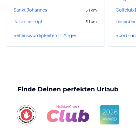
Sankt Johannes
5,1
km
Johannishögl
Teisenbe
5,1
km
Sehenswürdigkeiten in Anger
Sport- un
Finde Deinen perfekten Urlaub