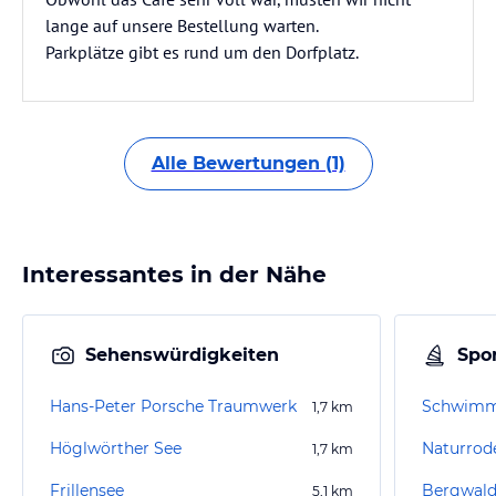
lange auf unsere Bestellung warten.
Parkplätze gibt es rund um den Dorfplatz.
Alle Bewertungen (1)
Interessantes in der Nähe
Sehenswürdigkeiten
Spor
Hans-Peter Porsche Traumwerk
Schwimm
1,7
km
Höglwörther See
Naturrod
1,7
km
Frillensee
Bergwald
5,1
km