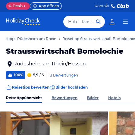
%
Deals
App öffnen
Kontakt
Hotel, Reiseziel
eisetipps Rüdesheim am Rhein
Reisetipp Strausswirtschaft Bomolochie
Strausswirtschaft Bomolochie
Rüdesheim am Rhein/Hessen
100%
5,9
/ 6
3 Bewertungen
Reisetipp bewerten
Bilder hochladen
Reisetippübersicht
Bewertungen
Bilder
Hotels