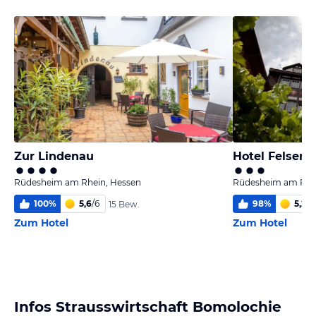
Zur Lindenau
Hotel Felsenk
Rüdesheim am Rhein, Hessen
Rüdesheim am Rhei
100
%
5,6
/
6
98
%
5,2
/
6
15 Bew.
Zum Hotel
Zum Hotel
Infos Strausswirtschaft Bomolochie