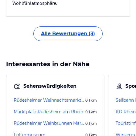
Wohlfühlatmosphäre.
Alle Bewertungen (3)
Interessantes in der Nähe
Sehenswürdigkeiten
Spor
Rüdesheimer Weihnachtsmarkt der Nationen
Seilbahn
0,1
km
Marktplatz Rüdesheim am Rhein
KD Rhein
0,1
km
Rüdesheimer Weinbrunnen Marktplatzbrunnen
0,1
km
Foltermuseum
Winzerex
0,1
km