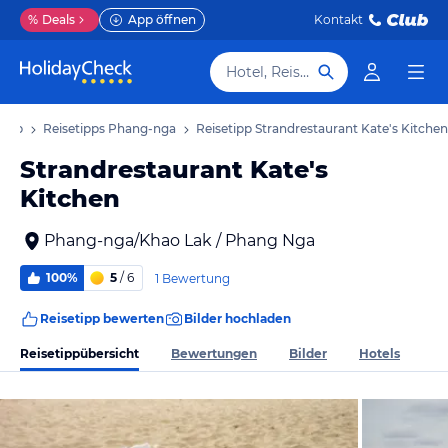
%
Deals
App öffnen
Kontakt
Hotel, Reiseziel
laub
Reisetipps Phang-nga
Reisetipp Strandrestaurant Kate's Kitchen
Strandrestaurant Kate's
Kitchen
Phang-nga/Khao Lak / Phang Nga
100%
5
/ 6
1 Bewertung
Reisetipp bewerten
Bilder hochladen
Reisetippübersicht
Bewertungen
Bilder
Hotels