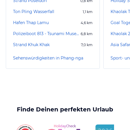
Strand Poseidon
Holiday S
0,8
km
Ton Pling Wasserfall
1,1
km
Hafen Thap Lamu
Goal Toge
4,6
km
Polizeiboot 813 - Tsunami Museum
Khaolak 
6,8
km
Strand Khuk Khak
Asia Safa
7,0
km
Sehenswürdigkeiten in Phang-nga
Finde Deinen perfekten Urlaub