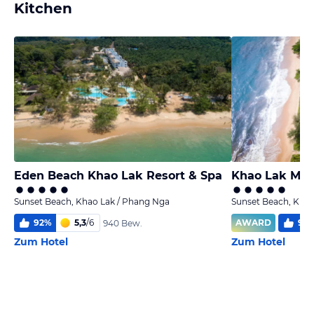
Kitchen
Eden Beach Khao Lak Resort & Spa
Khao Lak Merl
Sunset Beach, Khao Lak / Phang Nga
Sunset Beach, Khao
92
%
5,3
/
6
AWARD
96
940 Bew.
Zum Hotel
Zum Hotel