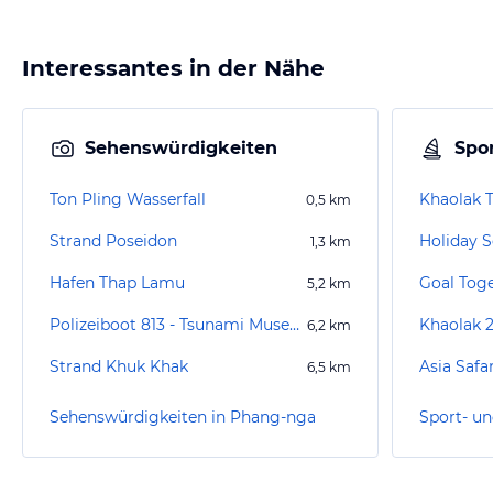
Interessantes in der Nähe
Sehenswürdigkeiten
Spor
Ton Pling Wasserfall
0,5
km
Strand Poseidon
Holiday S
1,3
km
Hafen Thap Lamu
Goal Toge
5,2
km
Polizeiboot 813 - Tsunami Museum
Khaolak 
6,2
km
Strand Khuk Khak
Asia Safa
6,5
km
Sehenswürdigkeiten in Phang-nga