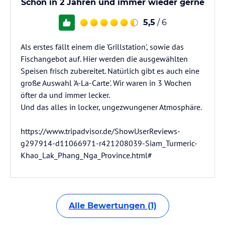
Schon in 2 Jahren und immer wieder gerne
5,5
/ 6
Als erstes fällt einem die 'Grillstation', sowie das
Fischangebot auf. Hier werden die ausgewählten
Speisen frisch zubereitet. Natürlich gibt es auch eine
große Auswahl 'A-La-Carte'. Wir waren in 3 Wochen
öfter da und immer lecker.
Und das alles in locker, ungezwungener Atmosphäre.
https://www.tripadvisor.de/ShowUserReviews-
g297914-d11066971-r421208039-Siam_Turmeric-
Khao_Lak_Phang_Nga_Province.html#
Alle Bewertungen (1)