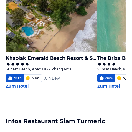
Khaolak Emerald Beach Resort & Spa
The Briza Bea
Sunset Beach, Khao Lak / Phang Nga
Sunset Beach, Khao
90
%
5,1
/
6
80
%
5,0
/
6
1.014 Bew.
Zum Hotel
Zum Hotel
Infos Restaurant Siam Turmeric