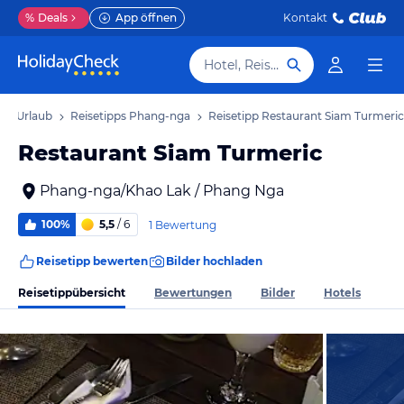
%
Deals
App öffnen
Kontakt
Hotel, Reiseziel
ga Urlaub
Reisetipps Phang-nga
Reisetipp Restaurant Siam Turmeric
Restaurant Siam Turmeric
Phang-nga/Khao Lak / Phang Nga
100%
5,5
/ 6
1 Bewertung
Reisetipp bewerten
Bilder hochladen
Reisetippübersicht
Bewertungen
Bilder
Hotels