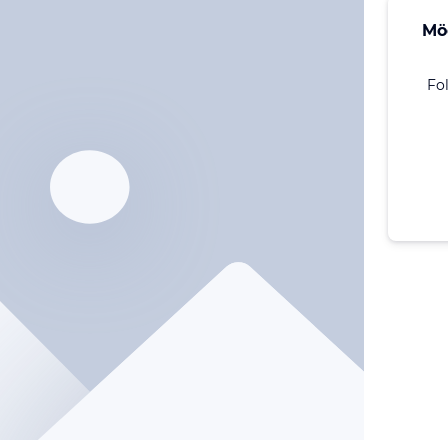
Mö
Fo