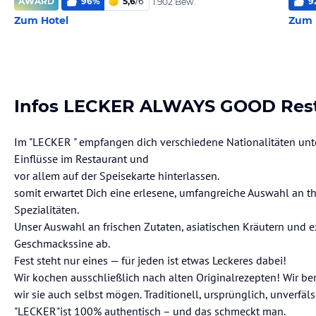
AWARD
96
%
5,6
/
6
9
1.902 Bew.
Zum Hotel
Zum 
Infos LECKER ALWAYS GOOD Res
Im "LECKER " empfangen dich verschiedene Nationalitäten unt
Einflüsse im Restaurant und
vor allem auf der Speisekarte hinterlassen.
somit erwartet Dich eine erlesene, umfangreiche Auswahl an t
Spezialitäten.
Unser Auswahl an frischen Zutaten, asiatischen Kräutern und 
Geschmackssine ab.
Fest steht nur eines — für jeden ist etwas Leckeres dabei!
Wir kochen ausschließlich nach alten Originalrezepten! Wir ber
wir sie auch selbst mögen. Traditionell, ursprünglich, unverfäl
"LECKER"ist 100% authentisch – und das schmeckt man.