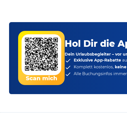
Hol Dir die A
Dein Urlaubsbegleiter – vor 
Exklusive App-Rabatte
au
Komplett kostenlos,
kein
Alle Buchungsinfos immer 
Scan mich