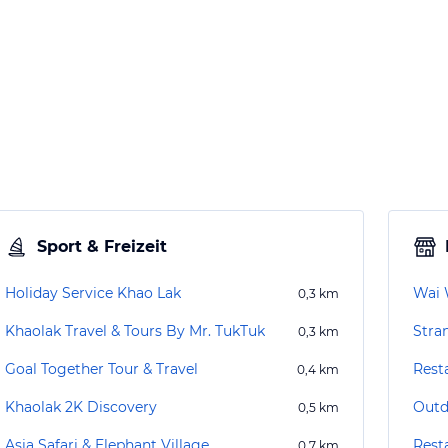
Sport & Freizeit
Holiday Service Khao Lak
Wai 
0,3
km
Khaolak Travel & Tours By Mr. TukTuk
Stra
0,3
km
Goal Together Tour & Travel
Rest
0,4
km
Khaolak 2K Discovery
Outd
0,5
km
Asia Safari & Elephant Village
Rest
0,7
km