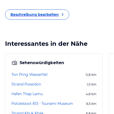
Beschreibung bearbeiten
Interessantes in der Nähe
Sehenswürdigkeiten
Ton Pling Wasserfall
0,8
km
Strand Poseidon
1,0
km
Hafen Thap Lamu
4,8
km
Polizeiboot 813 - Tsunami Museum
6,5
km
Strand Khuk Khak
6,8
km