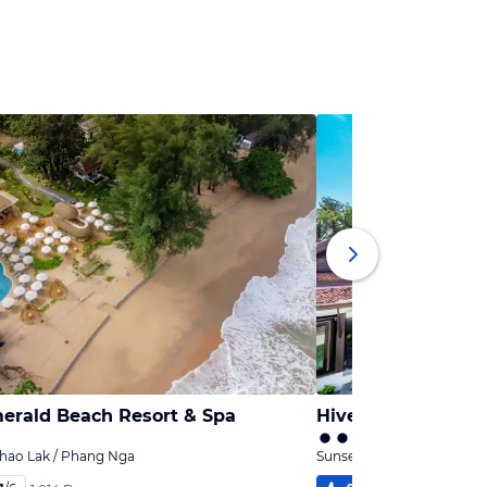
erald Beach Resort & Spa
Hive Khaolak Beac
hao Lak / Phang Nga
Sunset Beach, Khao Lak /