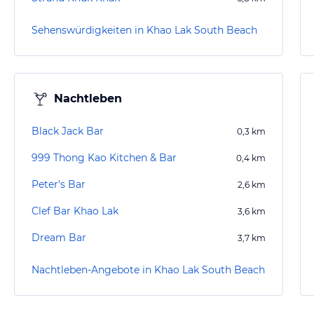
Sehenswürdigkeiten in Khao Lak South Beach
Nachtleben
Black Jack Bar
0,3
km
999 Thong Kao Kitchen & Bar
0,4
km
Peter's Bar
2,6
km
Clef Bar Khao Lak
3,6
km
Dream Bar
3,7
km
Nachtleben-Angebote in Khao Lak South Beach