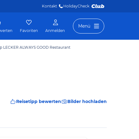
Kontakt
HolidayCheck 
Menü
werten
Favoriten
Anmelden
ipp LECKER ALWAYS GOOD Restaurant
Reisetipp bewerten
Bilder hochladen