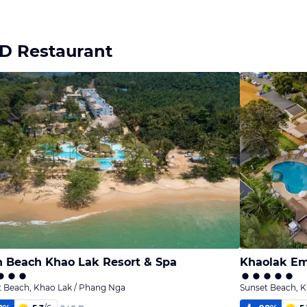
D Restaurant
 Beach Khao Lak Resort & Spa
Khaolak Em
t Beach, Khao Lak / Phang Nga
Sunset Beach, K