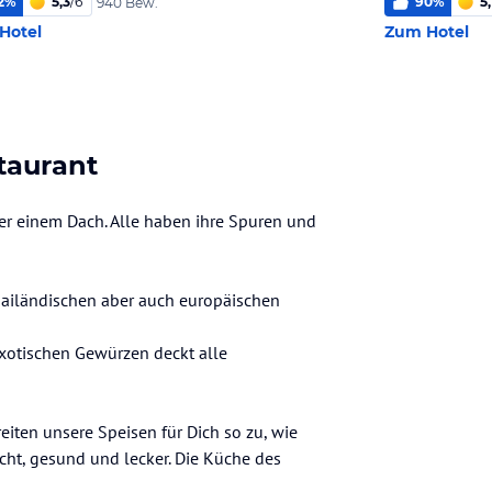
2
%
5,3
/
6
90
%
5,
940 Bew.
Hotel
Zum Hotel
taurant
er einem Dach. Alle haben ihre Spuren und
hailändischen aber auch europäischen
exotischen Gewürzen deckt alle
eiten unsere Speisen für Dich so zu, wie
scht, gesund und lecker. Die Küche des