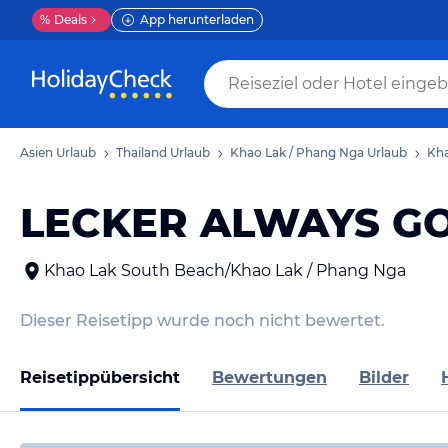
%
Deals
App herunterladen
Asien Urlaub
Thailand Urlaub
Khao Lak / Phang Nga Urlaub
Kha
LECKER ALWAYS GO
Khao Lak South Beach/Khao Lak / Phang Nga
Dieser Reisetipp wurde noch nicht bewertet.
Reisetippübersicht
Bewertungen
Bilder