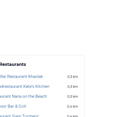
Restaurants
Wai Restaurant Khaolak
0,3
km
ndrestaurant Kate's Kitchen
0,3
km
aurant Nana on the Beach
0,3
km
oor Bar & Grill
0,4
km
aurant Siam Turmeric
0,4
km