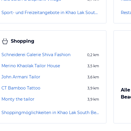
Sport- und Freizeitangebote in Khao Lak South Beach
Rest
Shopping
Schneiderei Galerie Shiva Fashion
0,2
km
Merino Khaolak Tailor House
3,5
km
John Armani Tailor
3,6
km
CT Bamboo Tattoo
3,9
km
Alle
Bea
Monty the tailor
3,9
km
Shoppingmöglichkeiten in Khao Lak South Beach