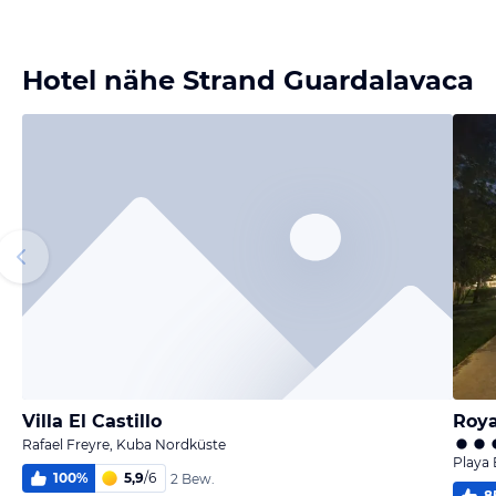
Bild
Bild
Bild
Bild
melden
melden
melden
melden
von Florian
von Florian
von Florian
von Florian
Hotel nähe Strand Guardalavaca
Villa El Castillo
Rafael Freyre, Kuba Nordküste
Playa
100
%
5,9
/
6
2 Bew.
8