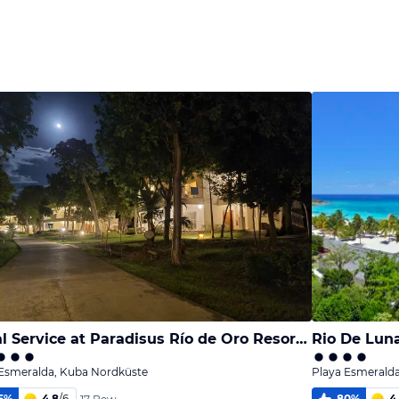
Bild
Bild
Bild
melden
melden
melden
von Florian
von Florian
von Florian
Royal Service at Paradisus Río de Oro Resort & Spa
Rio De Lun
 Esmeralda, Kuba Nordküste
Playa Esmerald
5
%
4,8
/
6
80
%
4