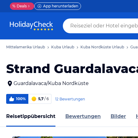
%
Deals
App herunterladen
Mittelamerika Urlaub
Kuba Urlaub
Kuba Nordküste Urlaub
Gua
Strand Guardalavac
Guardalavaca/Kuba Nordküste
100%
5,7
/ 6
12 Bewertungen
Reisetippübersicht
Bewertungen
Bilder