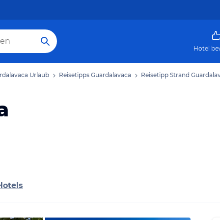
Hotel be
rdalavaca Urlaub
Reisetipps Guardalavaca
Reisetipp Strand Guardala
a
Hotels