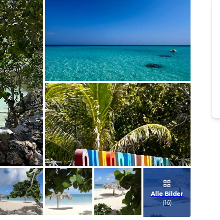
Bild melden
von Sylvia
Bild melden
von Sylvia
Alle Bilder
(
16
)