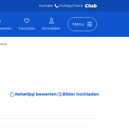
Kontakt
HolidayCheck 
Menü
werten
Favoriten
Anmelden
vaca
Reisetipp bewerten
Bilder hochladen