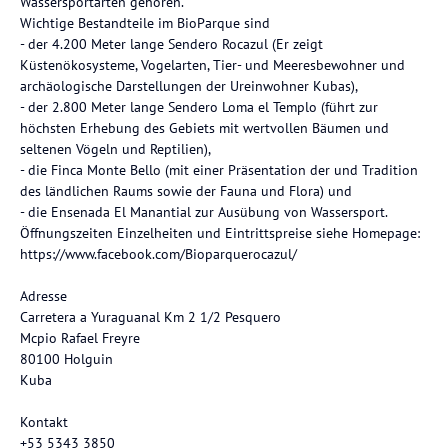
Wassersportarten gehören.
Wichtige Bestandteile im BioParque sind
- der 4.200 Meter lange Sendero Rocazul (Er zeigt
Küstenökosysteme, Vogelarten, Tier- und Meeresbewohner und
archäologische Darstellungen der Ureinwohner Kubas),
- der 2.800 Meter lange Sendero Loma el Templo (führt zur
höchsten Erhebung des Gebiets mit wertvollen Bäumen und
seltenen Vögeln und Reptilien),
- die Finca Monte Bello (mit einer Präsentation der und Tradition
des ländlichen Raums sowie der Fauna und Flora) und
- die Ensenada El Manantial zur Ausübung von Wassersport.
Öffnungszeiten Einzelheiten und Eintrittspreise siehe Homepage:
https://www.facebook.com/Bioparquerocazul/
Adresse
Carretera a Yuraguanal Km 2 1/2 Pesquero
Mcpio Rafael Freyre
80100 Holguin
Kuba
Kontakt
+53 5343 3850