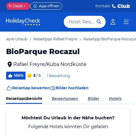
%
Deals
App öffnen
Kontakt
Hotel, Reiseziel
l Freyre Urlaub
Reisetipps Rafael Freyre
Reisetipp BioParque Rocazul
BioParque Rocazul
Rafael Freyre/Kuba Nordküste
100%
5
/ 6
1 Bewertung
Reisetipp bewerten
Bilder hochladen
Reisetippübersicht
Bewertungen
Bilder
Hotels
Möchtest Du Urlaub in der Nähe buchen?
Folgende Hotels könnten Dir gefallen