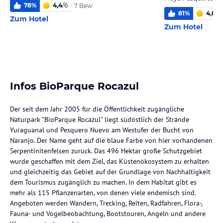
78
%
4,4
/
6
7 Bew.
81
%
4,8
/
6
Zum Hotel
Zum Hotel
Infos BioParque Rocazul
Der seit dem Jahr 2005 für die Öffentlichkeit zugängliche
Naturpark "BioParque Rocazul" liegt südöstlich der Strände
Yuraguanal und Pesquero Nuevo am Westufer der Bucht von
Naranjo. Der Name geht auf die blaue Farbe von hier vorhandenen
Serpentinitenfelsen zurück. Das 496 Hektar große Schutzgebiet
wurde geschaffen mit dem Ziel, das Küstenökosystem zu erhalten
und gleichzeitig das Gebiet auf der Grundlage von Nachhaltigkeit
dem Tourismus zugänglich zu machen. In dem Habitat gibt es
mehr als 115 Pflanzenarten, von denen viele endemisch sind.
Angeboten werden Wandern, Trecking, Reiten, Radfahren, Flora-,
Fauna- und Vogelbeobachtung, Bootstouren, Angeln und andere