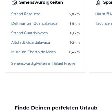
Sehenswürdigkeiten
Spor
Strand Pesquero
Hausriff
2,0
km
Delfinarium Guardalavaca
Tauchzen
3,9
km
Strand Guardalavaca
8,1
km
Altstadt Guardalavaca
9,2
km
Museum Chorro de Maíta
10,4
km
Sehenswürdigkeiten in Rafael Freyre
Finde Deinen perfekten Urlaub