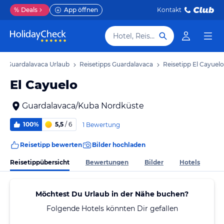
%
Deals
App öffnen
Kontakt
Hotel, Reiseziel
Guardalavaca Urlaub
Reisetipps Guardalavaca
Reisetipp El Cayuelo
El Cayuelo
Guardalavaca/Kuba Nordküste
100%
5,5
/ 6
1 Bewertung
Reisetipp bewerten
Bilder hochladen
Reisetippübersicht
Bewertungen
Bilder
Hotels
Möchtest Du Urlaub in der Nähe buchen?
Folgende Hotels könnten Dir gefallen