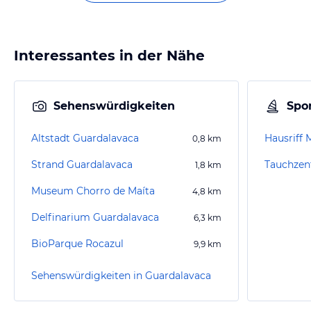
Interessantes in der Nähe
Sehenswürdigkeiten
Spor
Altstadt Guardalavaca
Hausriff
0,8
km
Strand Guardalavaca
Tauchzen
1,8
km
Museum Chorro de Maíta
4,8
km
Delfinarium Guardalavaca
6,3
km
BioParque Rocazul
9,9
km
Sehenswürdigkeiten in Guardalavaca