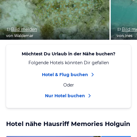
Bild melden
Bild m
von Waldemar
von Ines
Möchtest Du Urlaub in der Nähe buchen?
Folgende Hotels könnten Dir gefallen
Hotel & Flug buchen
Oder
Nur Hotel buchen
Hotel nähe Hausriff Memories Holguin