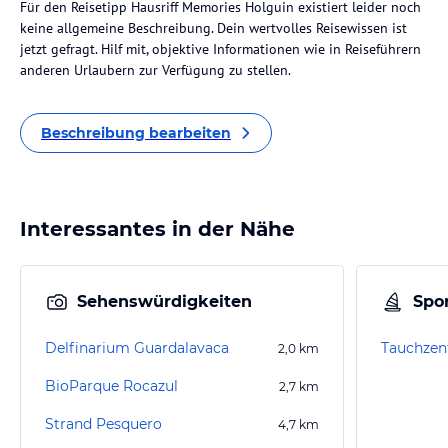
Für den Reisetipp Hausriff Memories Holguin existiert leider noch
keine allgemeine Beschreibung. Dein wertvolles Reisewissen ist
jetzt gefragt. Hilf mit, objektive Informationen wie in Reiseführern
anderen Urlaubern zur Verfügung zu stellen.
Beschreibung bearbeiten
Interessantes in der Nähe
Sehenswürdigkeiten
Spor
Delfinarium Guardalavaca
Tauchzen
2,0
km
BioParque Rocazul
2,7
km
Strand Pesquero
4,7
km