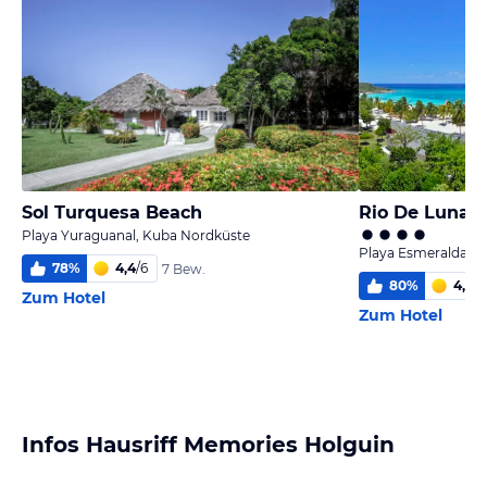
Sol Turquesa Beach
Rio De Luna 
Playa Yuraguanal, Kuba Nordküste
Playa Esmeralda, 
78
%
4,4
/
6
7 Bew.
80
%
4,7
/
6
Zum Hotel
Zum Hotel
Infos Hausriff Memories Holguin