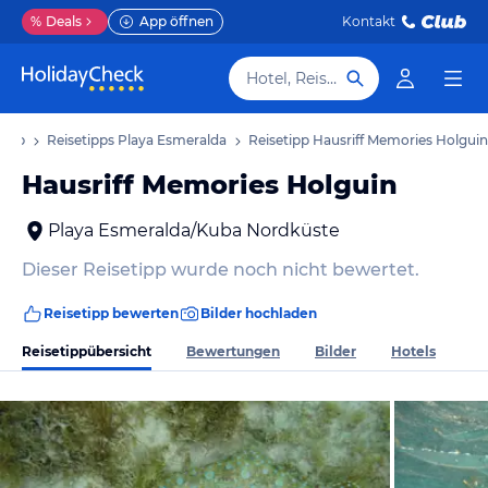
%
Deals
App öffnen
Kontakt
Hotel, Reiseziel
laub
Reisetipps Playa Esmeralda
Reisetipp Hausriff Memories Holguin
Hausriff Memories Holguin
Playa Esmeralda/Kuba Nordküste
Dieser Reisetipp wurde noch nicht bewertet.
Reisetipp bewerten
Bilder hochladen
Reisetippübersicht
Bewertungen
Bilder
Hotels