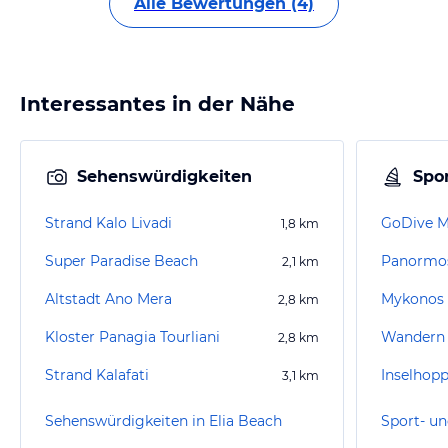
Alle Bewertungen (4)
Interessantes in der Nähe
Sehenswürdigkeiten
Spor
Strand Kalo Livadi
GoDive 
1,8
km
Super Paradise Beach
Panormo
2,1
km
Altstadt Ano Mera
Mykonos
2,8
km
Kloster Panagia Tourliani
Wandern 
2,8
km
Strand Kalafati
Inselhopp
3,1
km
Sehenswürdigkeiten in Elia Beach