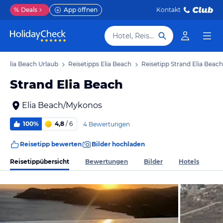
%
Deals
App öffnen
Kontakt
Hotel, Reiseziel
Elia Beach Urlaub
Reisetipps Elia Beach
Reisetipp Strand Elia Beach
Strand Elia Beach
Elia Beach/Mykonos
100%
4,8
/ 6
4 Bewertungen
Reisetipp bewerten
Bilder hochladen
Reisetippübersicht
Bewertungen
Bilder
Hotels