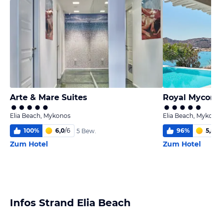
Arte & Mare Suites
Elia Beach, Mykonos
Elia Beach, Mykono
100
%
6,0
/
6
96
%
5,5
/
6
5 Bew.
Zum Hotel
Zum Hotel
Infos Strand Elia Beach