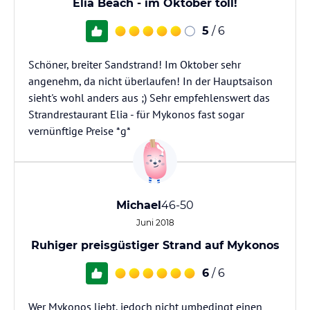
Elia Beach - im Oktober toll!
5
/ 6
Schöner, breiter Sandstrand! Im Oktober sehr
angenehm, da nicht überlaufen! In der Hauptsaison
sieht's wohl anders aus ;) Sehr empfehlenswert das
Strandrestaurant Elia - für Mykonos fast sogar
vernünftige Preise *g*
Michael
46-50
Juni 2018
Ruhiger preisgüstiger Strand auf Mykonos
6
/ 6
Wer Mykonos liebt, jedoch nicht umbedingt einen