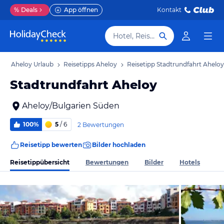
%
Deals
App öffnen
Kontakt
Hotel, Reiseziel
b
Aheloy Urlaub
Reisetipps Aheloy
Reisetipp Stadtrundfahrt Aheloy
Stadtrundfahrt Aheloy
Aheloy/Bulgarien Süden
100%
5
/ 6
2 Bewertungen
Reisetipp bewerten
Bilder hochladen
Reisetippübersicht
Bewertungen
Bilder
Hotels