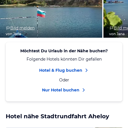
Bild melden
Bild m
von Jana
von Jana
Möchtest Du Urlaub in der Nähe buchen?
Folgende Hotels könnten Dir gefallen
Hotel & Flug buchen
Oder
Nur Hotel buchen
Hotel nähe Stadtrundfahrt Aheloy