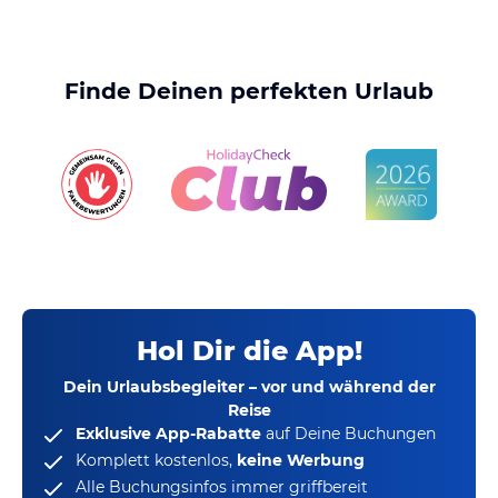
Finde Deinen perfekten Urlaub
Hol Dir die App!
Dein Urlaubsbegleiter – vor und während der
Reise
Exklusive App-Rabatte
auf Deine Buchungen
Komplett kostenlos,
keine Werbung
Alle Buchungsinfos immer griffbereit