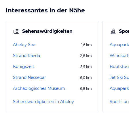
Interessantes in der Nähe
Sehenswürdigkeiten
Spor
Aheloy See
Aquapark
1,6
km
Strand Ravda
Windsurf
2,8
km
Königszelt
Bootstou
5,9
km
Strand Nessebar
Jet Ski 
6,0
km
Archäologisches Museum
Aquapark
6,8
km
Sehenswürdigkeiten in Aheloy
Sport- un