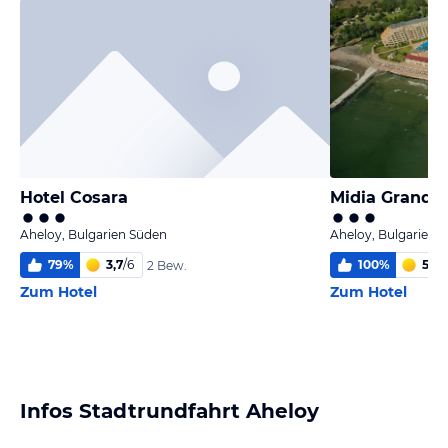
Hotel Cosara
Midia Grand R
Aheloy, Bulgarien Süden
Aheloy, Bulgarien 
79
%
3,7
/
6
100
%
5,0
/
2 Bew.
Zum Hotel
Zum Hotel
Infos Stadtrundfahrt Aheloy