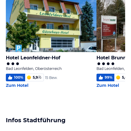
Hotel Leonfeldner-Hof
Hotel Brunnw
Bad Leonfelden, Oberösterreich
Bad Leonfelden, Ob
100
%
5,9
/
6
99
%
5,6
/
6
15 Bew.
Zum Hotel
Zum Hotel
Infos Stadtführung