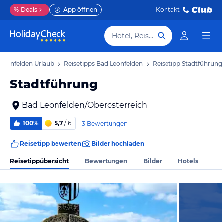
%
Deals
App öffnen
Kontakt
Hotel, Reiseziel
Leonfelden Urlaub
Reisetipps Bad Leonfelden
Reisetipp Stadtführung
Stadtführung
Bad Leonfelden/Oberösterreich
100%
5,7
/ 6
3 Bewertungen
Reisetipp bewerten
Bilder hochladen
Reisetippübersicht
Bewertungen
Bilder
Hotels