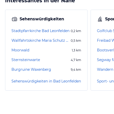
Interessantes in der Nähe
Sehenswürdigkeiten
Spor
Stadtpfarrkirche Bad Leonfelden
Golfclub 
0,2
km
Wallfahrtskirche Maria Schutz am Bründl
Freibad 
0,5
km
Moorwald
1,3
km
Sternsteinwarte
4,7
km
Burgruine Waxenberg
Wandern 
9,4
km
Sehenswürdigkeiten in Bad Leonfelden