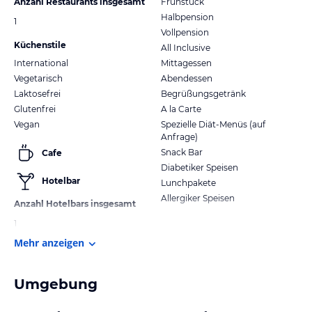
Anzahl Restaurants insgesamt
Frühstück
Halbpension
1
Vollpension
Küchenstile
All Inclusive
International
Mittagessen
Vegetarisch
Abendessen
Laktosefrei
Begrüßungsgetränk
Glutenfrei
A la Carte
Vegan
Spezielle Diät-Menüs (auf
Anfrage)
Snack Bar
Cafe
Diabetiker Speisen
Hotelbar
Lunchpakete
Allergiker Speisen
Anzahl Hotelbars insgesamt
1
Mehr anzeigen
Umgebung