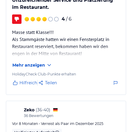
Unzureichender Service und Platzierung
Hinweis:
Allgemeine und unverbindliche
im Restaurant.
Hoteliers-/Veranstalter-/Kataloginformationen. Alle Angaben
ohne Gewähr und ohne Prüfung durch HolidayCheck. Bitte
4
/ 6
lies vor der Buchung die verbindlichen
Angebotsdetails
des
jeweiligen Veranstalters.
Masse statt Klasse!!!
Als Stammgäste hatten wir einen Fensterplatz in
Restaurant reserviert, bekommen haben wir den
engen in der Mitte von Restaurant!
unfreundliches ausländisches Personal sagte das sie
Mehr anzeigen
voll sind, und sie nichts davon weiß.
Bei Bestellung von einer Flasche Rose Wein meinte
HolidayCheck Club-Punkte erhalten
sie das sie eh vorbeikommt und Glasweise
Hilfreich
Teilen
nachzuschenken und wir keine Flasche brauchen???
50% der Männlichen Gäste waren in kurzer Hose und
Sandalen oder Saunaschuhe Abendessen. 4s Hotel?
Temperatur beim Abendessen war am Limit…
Zeko
(
36-40
)
36
Bewertungen
Vor 8 Monaten • Verreist als Paar im Dezember 2025