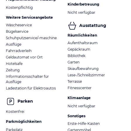
Kinderbetreuung
Kostenpflichtig
Nicht verfügbar
Weitere Serviceangebote
Wäscheservice
Ausstattung
Bügelservice
Räumlichkeiten
Schuhputzservice/-maschine
Aufenthaltsraum
Ausflüge
Gepäckraum
Fahrradverleih
Bibliothek
Geldautomat vor Ort
Garten
Hotelsafe
Skiaufbewahrung
Zeitung
Lese-/Schreibzimmer
Informationsschalter für
Terrasse
Ausflüge
Fitnesscenter
Ladestation für Elektroautos
Klimaanlage
Parken
Nicht verfügbar
Kostenfrei
Sonstiges
Parkmöglichkeiten
Erste-Hilfe-Kasten
Parkplatz
Gartenmöbel