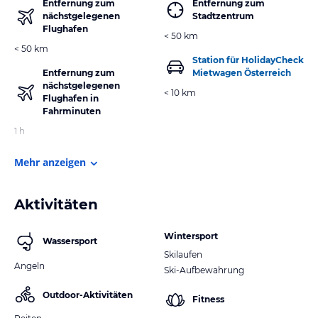
Entfernung zum
Entfernung zum
nächstgelegenen
Stadtzentrum
Flughafen
< 50 km
< 50 km
Station für HolidayCheck
Entfernung zum
Mietwagen Österreich
nächstgelegenen
< 10 km
Flughafen in
Fahrminuten
1 h
Mehr anzeigen
Aktivitäten
Wintersport
Wassersport
Skilaufen
Angeln
Ski-Aufbewahrung
Outdoor-Aktivitäten
Fitness