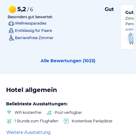
5,2
Gut
/ 6
Gut 
Besonders gut bewertet:
Zimme
Wellnessparadies
Perso
weite
Erstklassig für Paare
Barrierefreie Zimmer
Alle Bewertungen (
1023
)
Hotel allgemein
Beliebteste Ausstattungen:
Wifi kostenfrei
Pool verfügbar
1 Stunde zum Flughafen
Kostenlose Parkplätze
Weitere Ausstattung