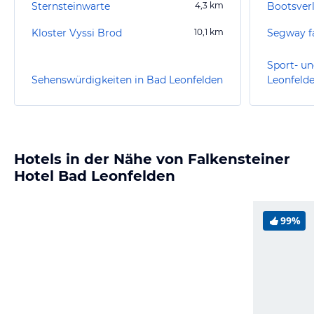
Sternsteinwarte
4,3
km
Kloster Vyssi Brod
10,1
km
Sport- un
Sehenswürdigkeiten in Bad Leonfelden
Leonfeld
Hotels in der Nähe von Falkensteiner
Hotel Bad Leonfelden
99%