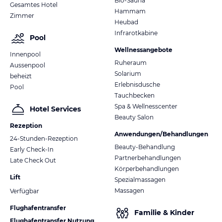
Bio-Sauna
Gesamtes Hotel
Hammam
Zimmer
Heubad
Infrarotkabine
Pool
Wellnessangebote
Innenpool
Ruheraum
Aussenpool
Solarium
beheizt
Erlebnisdusche
Pool
Tauchbecken
Spa & Wellnesscenter
Hotel Services
Beauty Salon
Rezeption
Anwendungen/Behandlungen
24-Stunden-Rezeption
Beauty-Behandlung
Early Check-In
Partnerbehandlungen
Late Check Out
Körperbehandlungen
Lift
Spezialmassagen
Massagen
Verfügbar
Flughafentransfer
Familie & Kinder
Flughafentransfer Nutzung