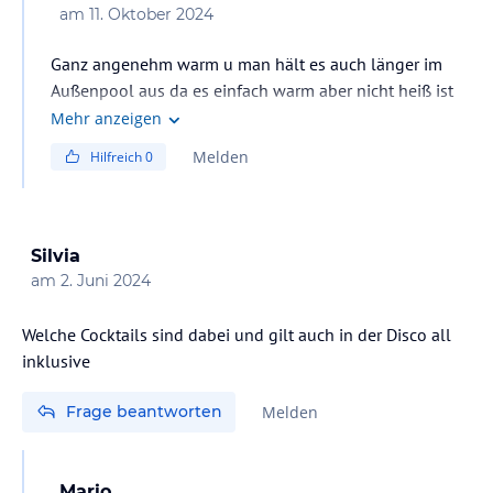
am
11. Oktober 2024
Ganz angenehm warm u man hält es auch länger im
Außenpool aus da es einfach warm aber nicht heiß ist
Liebe Grüße Ernst
Mehr anzeigen
Melden
Hilfreich
0
Silvia
am
2. Juni 2024
Welche Cocktails sind dabei und gilt auch in der Disco all
inklusive
Frage beantworten
Melden
Mario