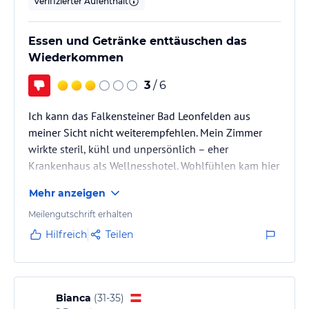
Verifizierter Aufenthalt
Essen und Getränke enttäuschen das
Wiederkommen
3
/ 6
Ich kann das Falkensteiner Bad Leonfelden aus
meiner Sicht nicht weiterempfehlen. Mein Zimmer
wirkte steril, kühl und unpersönlich – eher
Krankenhaus als Wellnesshotel. Wohlfühlen kam hier
nicht auf. Das Essen war insgesamt solala: teilweise
Mehr anzeigen
einfallslos, geschmacklich durchschnittlich und dem
Preisniveau nicht angemessen. Besonders negativ
Meilengutschrift erhalten
empfand ich die All-inclusive-Getränke. Diese waren
Hilfreich
Teilen
qualitativ sehr schwach, teils wässrig und
geschmacklich enttäuschend – für mich schlicht
unverschämt.
Auch mein…
Bianca
(
31-35
)