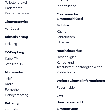
Toilettenartikel
Innenzugang
Bademantel
Kosmetikspiegel
Elektronische
Zimmerschlüssel
Zimmerservice
Mobiliar
Verfügbar
Küche
Klimatisierung
Schreibtisch
Sitzecke
Heizung
Haushaltsgeräte
TV-Empfang
Hosenbügler
Kabel-TV
Kaffee- und
Satelliten-TV
Teezubereitungsmöglichkeiten
Multimedia
Kühlschrank
Telefon
Weitere Zimmerinformationen
Radio
Feuermelder
Fernseher
Handyempfang
Safe
Haustiere erlaubt
Bettentyp
Zimmertypen
Doppelbett