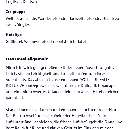
Englisch, Deutsch
Zielgruppe
Wellnessreisende, Wanderreisende, Hochzeitsreisende, Urlaub zu
zweit, Singles
Hoteltyp
Golfhotel, Wellnesshotel, Erlebnishotel, Hotel
Das Hotel allgemein
Mir reicht's, ich geh genießen! Mit der neuen Ausrichtung des
Hotels stehen Leichtigkeit und Freiheit im Zentrum Ihres
Aufenthalts. Das alles mit unserem neuem WOHLFÜHL-ALL-
INCLUSIVE Konzept, welches weit über die Kulinarik hinausgeht
und ein unbeschwertes Urlaubserlebnis in allesn Hotelbereichen
garantiert.
Also ankommen, aufatmen und entspannen - mitten in der Natur.
Der Blick schweift über die Weite der Hügellandschaft im
Luftkurort Bad Leonfelden, die frische Luft beflügelt die Sinne und
lässt Raum für Ruhe und aktiven Genuss im Einklang mit der