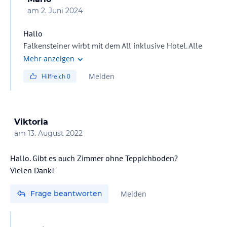
am
2. Juni 2024
Hallo
Falkensteiner wirbt mit dem All inklusive Hotel. Alle
Cocktails die sie anbieten sind auf der Getränke Karte
Mehr anzeigen
ausgewiesen.
Melden
Hilfreich
0
Disco ist mir selbst neu und kann dazu nichts sagen
Viktoria
am
13. August 2022
Hallo. Gibt es auch Zimmer ohne Teppichboden?
Vielen Dank!
Frage beantworten
Melden