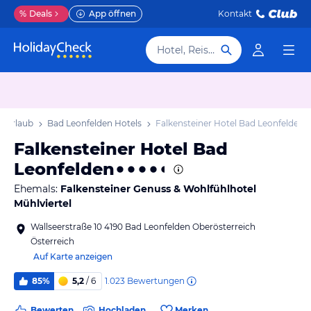
%
Deals
App öffnen
Kontakt
Hotel, Reiseziel
n Urlaub
Bad Leonfelden Hotels
Falkensteiner Hotel Bad Leonfelden
Falkensteiner Hotel Bad
Leonfelden
Ehemals:
Falkensteiner Genuss & Wohlfühlhotel
Mühlviertel
Wallseerstraße 10 4190 Bad Leonfelden Oberösterreich
Österreich
Auf Karte anzeigen
1.023
Bewertungen
85%
5,2
/ 6
Bewerten
Hochladen
Merken