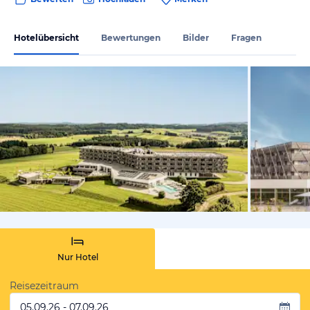
Hotelübersicht
Bewertungen
Bilder
Fragen
vom Hoteli
Nur Hotel
Reisezeitraum
05.09.26 - 07.09.26