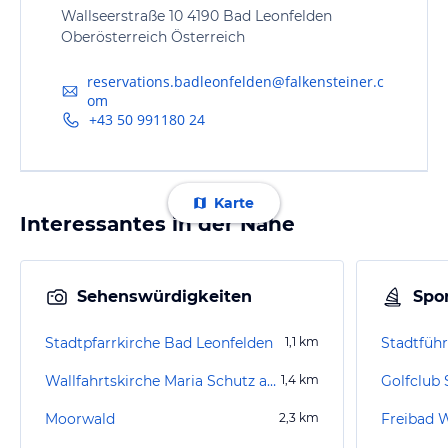
Wallseerstraße 10 4190 Bad Leonfelden
Oberösterreich Österreich
reservations.badleonfelden@falkensteiner.c
om
+43 50 991180 24
Karte
Interessantes in der Nähe
Sehenswürdigkeiten
Spor
Stadtpfarrkirche Bad Leonfelden
1,1
km
Stadtfüh
Wallfahrtskirche Maria Schutz am Bründl
1,4
km
Golfclub 
Moorwald
2,3
km
Freibad 