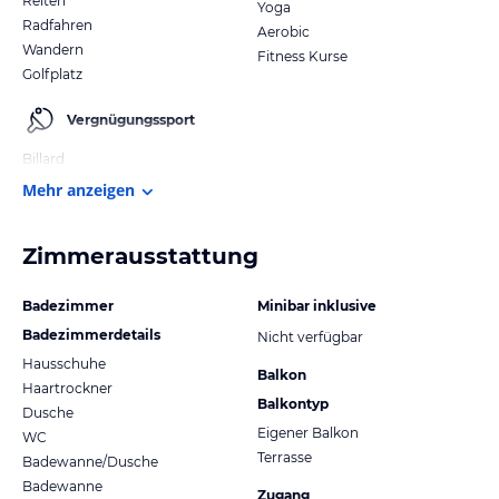
Reiten
Yoga
Radfahren
Aerobic
Wandern
Fitness Kurse
Golfplatz
Vergnügungssport
Billard
Mehr anzeigen
Zimmerausstattung
Badezimmer
Minibar inklusive
Badezimmerdetails
Nicht verfügbar
Hausschuhe
Balkon
Haartrockner
Balkontyp
Dusche
Eigener Balkon
WC
Terrasse
Badewanne/Dusche
Badewanne
Zugang