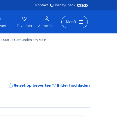
Kontakt
HolidayCheck 
Menü
werten
Favoriten
Anmelden
muk Statue Gemünden am Main
Reisetipp bewerten
Bilder hochladen