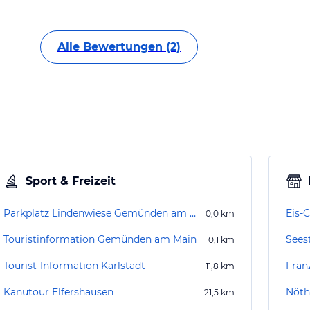
Alle Bewertungen (2)
Sport & Freizeit
Parkplatz Lindenwiese Gemünden am Main
Eis-
0,0
km
Touristinformation Gemünden am Main
Sees
0,1
km
Tourist-Information Karlstadt
Fran
11,8
km
Kanutour Elfershausen
Nöth
21,5
km