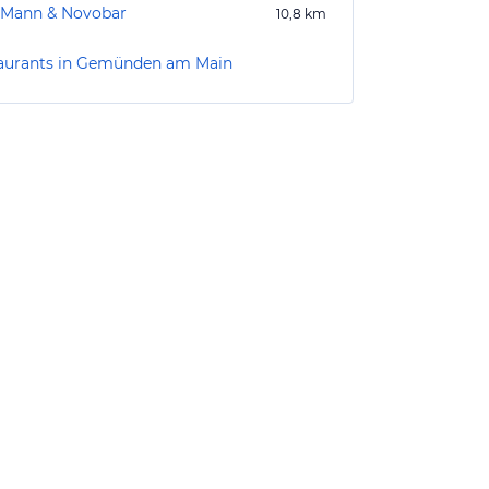
 Mann & Novobar
10,8
km
aurants in Gemünden am Main