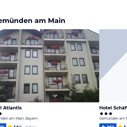
 Gemünden am Main
l Atlantis
Hotel Schäf
den am Main, Bayern
Gemünden am M
0
%
3,6
/
6
96
%
5