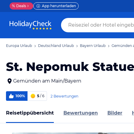
%
Deals
App herunterladen
Europa Urlaub
Deutschland Urlaub
Bayern Urlaub
Gemünden a
St. Nepomuk Statu
Gemünden am Main/Bayern
100%
5
/ 6
2 Bewertungen
Reisetippübersicht
Bewertungen
Bilder