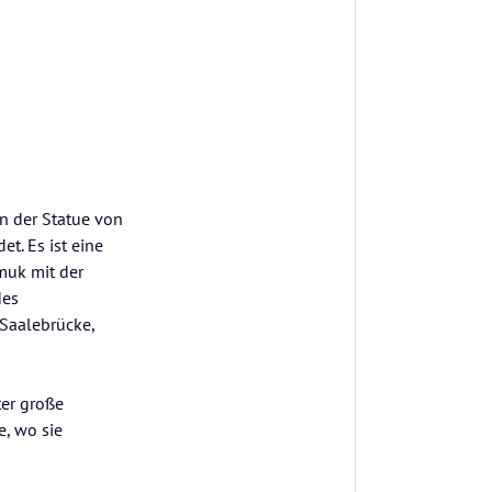
 der Statue von
t. Es ist eine
muk mit der
des
 Saalebrücke,
ter große
e, wo sie