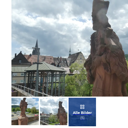
Bild melden
von Heidelore
Alle Bilder
(
5
)