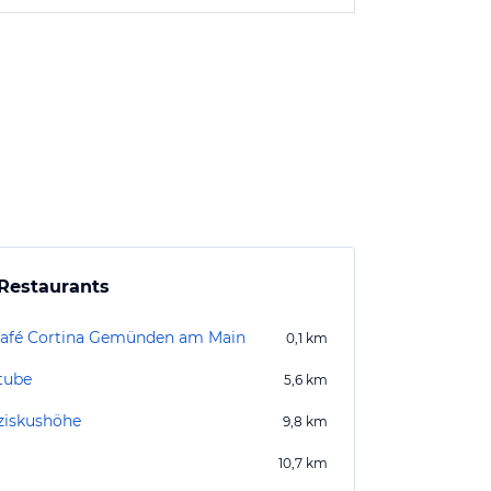
Restaurants
Café Cortina Gemünden am Main
0,1
km
tube
5,6
km
ziskushöhe
9,8
km
10,7
km