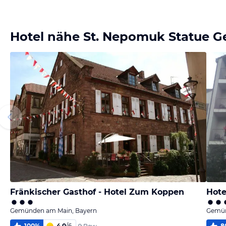
Bild
Bild
melden
melden
von Heidelore
von Bert
Hotel nähe St. Nepomuk Statue
Fränkischer Gasthof - Hotel Zum Koppen
Hote
Gemünden am Main, Bayern
Gemün
100
%
4,0
/
6
8