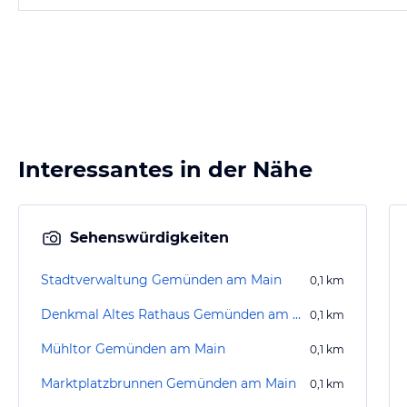
Interessantes in der Nähe
Sehenswürdigkeiten
Stadtverwaltung Gemünden am Main
0,1
km
Denkmal Altes Rathaus Gemünden am Main
0,1
km
Mühltor Gemünden am Main
0,1
km
Marktplatzbrunnen Gemünden am Main
0,1
km