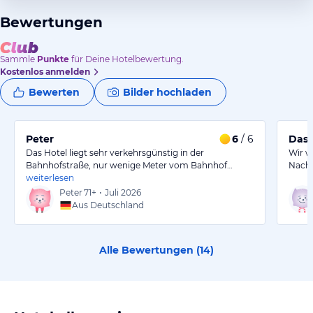
Bewertungen
Sammle
Punkte
für Deine Hotelbewertung.
Kostenlos anmelden
Bewerten
Bilder hochladen
Peter
6
/ 6
Das 
Das Hotel liegt sehr verkehrsgünstig in der
Wir w
Bahnhofstraße, nur wenige Meter vom Bahnhof…
Nacht
weiterlesen
Peter
71+
•
Juli 2026
Aus Deutschland
Alle Bewertungen (
14
)