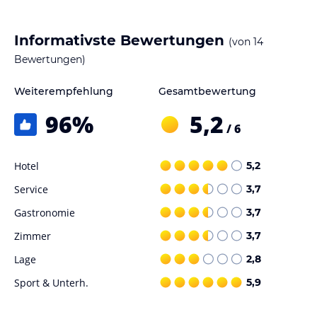
Hinweis:
Verfasst von HolidayCheck mit Hilfe von KI. Alle
Angaben ohne Gewähr. Bitte lies vor der Buchung die
Informativste Bewertungen
(von
14
verbindlichen
Angebotsdetails
des jeweiligen Veranstalters.
Bewertungen)
Weiterempfehlung
Gesamtbewertung
96
%
5,2
/ 6
Hotel
5,2
Service
3,7
Gastronomie
3,7
Zimmer
3,7
Lage
2,8
Sport & Unterh.
5,9