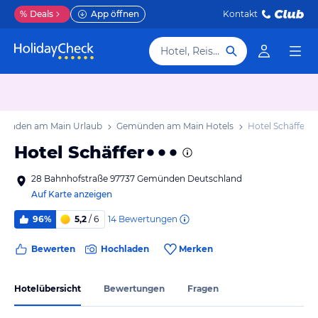
%
Deals
App öffnen
Kontakt
Hotel, Reiseziel
ünden am Main Urlaub
Gemünden am Main Hotels
Hotel Schäffer
Hotel Schäffer
28 Bahnhofstraße 97737 Gemünden Deutschland
Auf Karte anzeigen
14
Bewertungen
96%
5,2
/ 6
Bewerten
Hochladen
Merken
Hotelübersicht
Bewertungen
Fragen