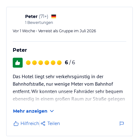
Peter
(
71+
)
1
Bewertungen
Vor 1 Woche • Verreist als Gruppe im Juli 2026
Peter
6
/ 6
Das Hotel liegt sehr verkehrsgünstig in der
Bahnhofstraße, nur wenige Meter vom Bahnhof
entfernt. Wir konnten unsere Fahrräder sehr bequem
ebenerdig in einem großen Raum zur Straße gelegen
abstellen. Es gab viele Steckdosen, um E-Bikes
Mehr anzeigen
aufzuladen. Am Empfang wurden wir freundlich
empfangen. Die Zimmer waren freundlich
Hilfreich
Teilen
eingerichtet und sauber, manche schon etwas in die
Jahre gekommen und zur Straße hin wegen des