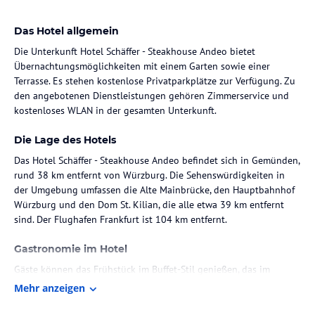
Das Hotel allgemein
Die Unterkunft Hotel Schäffer - Steakhouse Andeo bietet
Übernachtungsmöglichkeiten mit einem Garten sowie einer
Terrasse. Es stehen kostenlose Privatparkplätze zur Verfügung. Zu
den angebotenen Dienstleistungen gehören Zimmerservice und
kostenloses WLAN in der gesamten Unterkunft.
Die Lage des Hotels
Das Hotel Schäffer - Steakhouse Andeo befindet sich in Gemünden,
rund 38 km entfernt von Würzburg. Die Sehenswürdigkeiten in
der Umgebung umfassen die Alte Mainbrücke, den Hauptbahnhof
Würzburg und den Dom St. Kilian, die alle etwa 39 km entfernt
sind. Der Flughafen Frankfurt ist 104 km entfernt.
Gastronomie im Hotel
Gäste können das Frühstück im Buffet-Stil genießen, das im
hauseigenen Restaurant angeboten wird, welches auch als
Mehr anzeigen
Steakhouse fungiert.