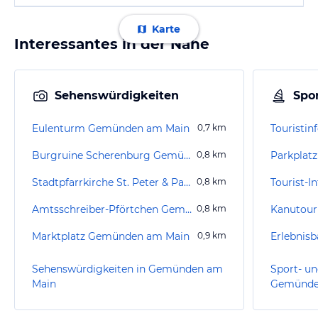
Karte
Interessantes in der Nähe
Sehenswürdigkeiten
Spor
Eulenturm Gemünden am Main
0,7
km
Burgruine Scherenburg Gemünden am Main
0,8
km
Stadtpfarrkirche St. Peter & Paul Gemünden am Main
0,8
km
Tourist-I
Amtsschreiber-Pförtchen Gemünden am Main
0,8
km
Kanutour
Marktplatz Gemünden am Main
0,9
km
Sehenswürdigkeiten in Gemünden am
Sport- un
Main
Gemünde