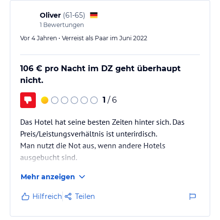
und frischen Obst.
Also rundum empfehlenswert. Liegt zwar an einer gut
Oliver
(
61-65
)
befahrenen Straße und der Zug fährt auch nah dran
1
Bewertungen
vorbei aber es ist bei…
Vor 4 Jahren • Verreist als Paar im Juni 2022
106 € pro Nacht im DZ geht überhaupt
nicht.
1
/ 6
Das Hotel hat seine besten Zeiten hinter sich. Das
Preis/Leistungsverhältnis ist unterirdisch.
Man nutzt die Not aus, wenn andere Hotels
ausgebucht sind.
Mehr anzeigen
Hilfreich
Teilen