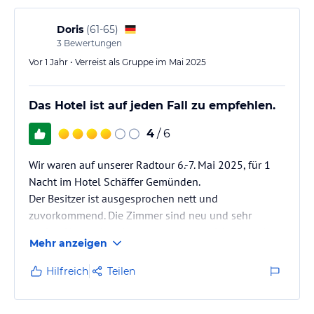
Zugverkehrs recht laut. Bei geschlossenem Fenster
konnte man jedoch gut schlafen. Das Frühstück war
Doris
(
61-65
)
gut,…
3
Bewertungen
Vor 1 Jahr • Verreist als Gruppe im Mai 2025
Das Hotel ist auf jeden Fall zu empfehlen.
4
/ 6
Wir waren auf unserer Radtour 6.-7. Mai 2025, für 1
Nacht im Hotel Schäffer Gemünden.
Der Besitzer ist ausgesprochen nett und
zuvorkommend. Die Zimmer sind neu und sehr
sauber. Unser Abendessen war ausgezeichnet und
Mehr anzeigen
sehr reichlich.
Von außen sieht es einfach aus aber innen sehr
Hilfreich
Teilen
schön. Fahrstuhl gibt es leider nicht.
Das Frühstück war ausreichend mit echtem Rührei