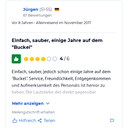
Jürgen
(
51-55
)
67
Bewertungen
Vor 8 Jahren • Alleinreisend im November 2017
Einfach, sauber, einige Jahre auf dem
"Buckel"
4
/ 6
Einfach, sauber, jedoch schon einige Jahre auf dem
"Buckel". Service, Freundlichkeit, Entgegenkommen
und Aufmerksamkeit des Personals ist hervor zu
heben. Die Lautstärke des direkt gegenüber
liegenden Bahnhofes Gemünden und die vor dem
Mehr anzeigen
Hotel vorbei führende Bundesstraße 26 ist bei
leichtem Schlaf leicht störend. Parkplätze sind
Meilengutschrift erhalten
genügend vorhanden.
Hilfreich
Teilen