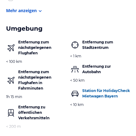
Mehr anzeigen
Umgebung
Entfernung zum
Entfernung zum
nächstgelegenen
Stadtzentrum
Flughafen
< 1 km
< 100 km
Entfernung zur
Entfernung zum
Autobahn
nächstgelegenen
< 50 km
Flughafen in
Fahrminuten
Station für HolidayCheck
Mietwagen Bayern
1h 15 min
< 10 km
Entfernung zu
öffentlichen
Verkehrsmitteln
< 200 m