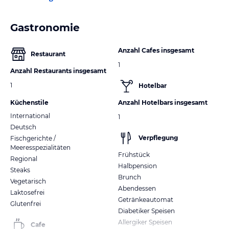
Gastronomie
Anzahl Cafes insgesamt
Restaurant
1
Anzahl Restaurants insgesamt
1
Hotelbar
Küchenstile
Anzahl Hotelbars insgesamt
International
1
Deutsch
Verpflegung
Fischgerichte /
Meeresspezialitäten
Frühstück
Regional
Halbpension
Steaks
Brunch
Vegetarisch
Abendessen
Laktosefrei
Getränkeautomat
Glutenfrei
Diabetiker Speisen
Allergiker Speisen
Cafe