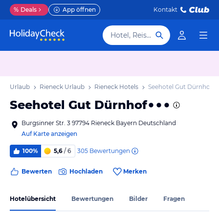
%
Deals
App öffnen
Kontakt
Hotel, Reiseziel
ern Urlaub
Rieneck Urlaub
Rieneck Hotels
Seehotel Gut Dürnhof
Seehotel Gut Dürnhof
Burgsinner Str. 3 97794 Rieneck Bayern Deutschland
Auf Karte anzeigen
305
Bewertungen
100%
5,6
/ 6
Bewerten
Hochladen
Merken
Hotelübersicht
Bewertungen
Bilder
Fragen