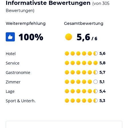
Informativste Bewertungen
(von
305
An bestimmten Sonntagen wird der Sonntagsbrunch angeboten
(von 11.30-14 Uhr - Tischreservierung erforderlich - Termine auf
Bewertungen)
www.gut-duernhof.de). Abends werden Sie vom aufmerksamen
Service in der Hühnerstube oder in der Seestube mit leckeren
Weiterempfehlung
Gesamtbewertung
regionalen & saisonalen Gerichten verwöhnt. Vor Ort können Sie
100
%
5,6
auch für die Halbpension mit verschiedenen Hauptgerichten zur
/ 6
Wahl entscheiden.
Selbstverständlich werden besondere Essgewohnheiten oder auch
Lebensmittel-Unverträglichkeiten berücksichtigt.
Hotel
5,6
Öffnungszeiten des Restaurants sind Montag bis Samstag von
Service
5,8
18.00 bis 21.30 Uhr. Tischreservierung wird empfohlen.
Gastronomie
5,7
Sport und Unterhaltung
Zimmer
5,1
Im Wellnessbereich findet man nach einem ereignisreichen Tag die
nötige Erholung und Entspannung!
Lage
5,4
Ob im 12x6 Meter großen, mit 28° C warmen Spessartquellwasser
Sport & Unterh.
5,3
gefüllten Panoramahallenbad, in der Finnischen Sauna, in der
wohltuenden Infrarotkabine, oder bei einer regenerierende
Massage. Unsere externen Physiotherapeuten bieten verschiedene
Anwendungen im Massageraum an.
Was gibt es Schöneres für die Seele als die warmen