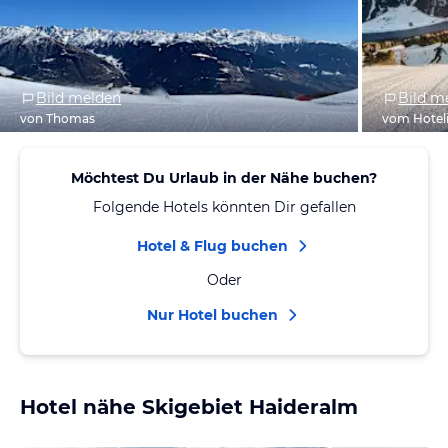
Bild melden
Bild m
von Thomas
vom Hotel
Möchtest Du Urlaub in der Nähe buchen?
Folgende Hotels könnten Dir gefallen
Hotel & Flug buchen
Oder
Nur Hotel buchen
Hotel nähe Skigebiet Haideralm