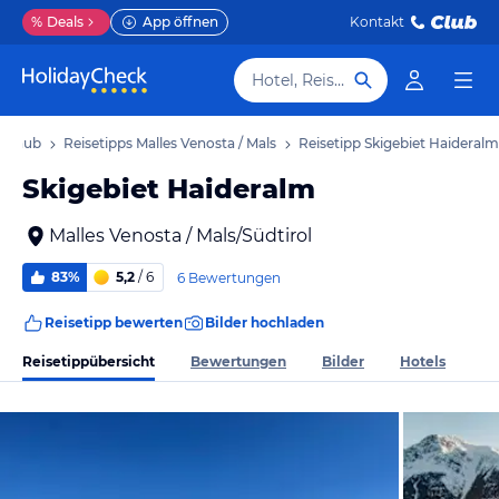
%
Deals
App öffnen
Kontakt
Hotel, Reiseziel
 Urlaub
Reisetipps Malles Venosta / Mals
Reisetipp Skigebiet Haideralm
Skigebiet Haideralm
Malles Venosta / Mals/Südtirol
83%
5,2
/ 6
6 Bewertungen
Reisetipp bewerten
Bilder hochladen
Reisetippübersicht
Bewertungen
Bilder
Hotels