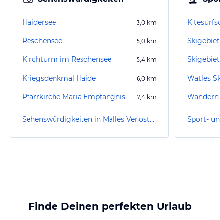
Haidersee
Kitesur
3,0
km
Reschensee
Skigebie
5,0
km
Kirchturm im Reschensee
Skigebie
5,4
km
Kriegsdenkmal Haide
Watles Sk
6,0
km
Pfarrkirche Mariä Empfängnis
Wandern 
7,4
km
Sehenswürdigkeiten in Malles Venosta / Mals
Finde Deinen perfekten Urlaub