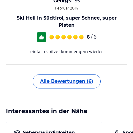
Georg
51-55
Februar 2014
Ski Heíl in Südtirol, super Schnee, super
Pisten
6
/ 6
einfach spitze! kommer gern wieder
Alle Bewertungen (6)
Interessantes in der Nähe
Sehenswürdigkeiten
Spor