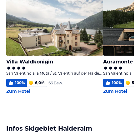
Villa Waldkönigin
Auramonte
San Valentino alla Muta / St. Valentin auf der Haide, Südtirol
100
%
6,0
/
6
100
%
5,6
/
66 Bew.
Zum Hotel
Zum Hotel
Infos Skigebiet Haideralm