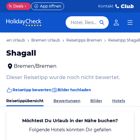
%
Deals
App öffnen
Kontakt
Hotel, Reiseziel
remen Urlaub
Bremen Urlaub
Reisetipps Bremen
Reisetipp Shagall
Shagall
Bremen/Bremen
Dieser Reisetipp wurde noch nicht bewertet.
Reisetipp bewerten
Bilder hochladen
Reisetippübersicht
Bewertungen
Bilder
Hotels
Möchtest Du Urlaub in der Nähe buchen?
Folgende Hotels könnten Dir gefallen