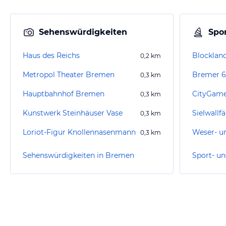
Sehenswürdigkeiten
Spor
Haus des Reichs
Blocklan
0,2
km
Metropol Theater Bremen
Bremer 6
0,3
km
Hauptbahnhof Bremen
CityGam
0,3
km
Kunstwerk Steinhäuser Vase
Sielwallf
0,3
km
Loriot-Figur Knollennasenmann
0,3
km
Sehenswürdigkeiten in Bremen