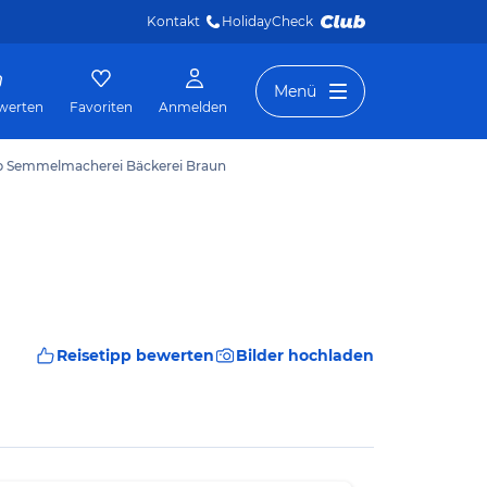
Kontakt
HolidayCheck 
Menü
werten
Favoriten
Anmelden
pp Semmelmacherei Bäckerei Braun
Reisetipp bewerten
Bilder hochladen