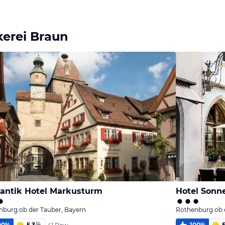
erei Braun
ntik Hotel Markusturm
Hotel Sonn
nburg ob der Tauber, Bayern
Rothenburg ob 
00
%
5,3
/
6
100
%
5