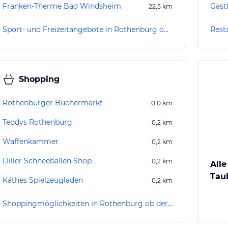
Franken-Therme Bad Windsheim
Gast
22,5
km
Sport- und Freizeitangebote in Rothenburg ob der Tauber
Rest
Shopping
Rothenburger Büchermarkt
0,0
km
Teddys Rothenburg
0,2
km
Waffenkammer
0,2
km
Diller Schneeballen Shop
0,2
km
Alle
Tau
Käthes Spielzeugladen
0,2
km
Shoppingmöglichkeiten in Rothenburg ob der Tauber