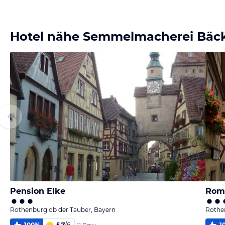
Bild
Bild
Bild
Bild
melden
melden
melden
melden
von Bert
von Bert
von Bert
von Bert
Hotel nähe Semmelmacherei Bäck
Pension Elke
Roma
Rothenburg ob der Tauber, Bayern
Rothe
100
%
5,7
/
6
1