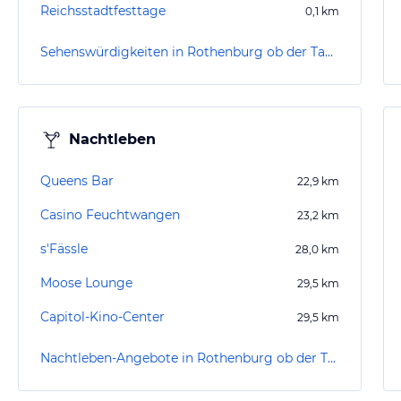
Reichsstadtfesttage
0,1
km
Sehenswürdigkeiten in Rothenburg ob der Tauber
Nachtleben
Queens Bar
22,9
km
Casino Feuchtwangen
23,2
km
s'Fässle
28,0
km
Moose Lounge
29,5
km
Capitol-Kino-Center
29,5
km
Nachtleben-Angebote in Rothenburg ob der Tauber