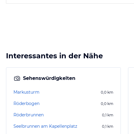
Interessantes in der Nähe
Sehenswürdigkeiten
Markusturm
0,0
km
Röderbogen
0,0
km
Röderbrunnen
0,1
km
Seelbrunnen am Kapellenplatz
0,1
km