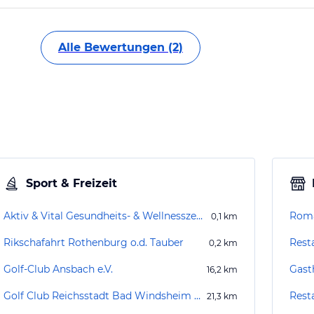
Alle Bewertungen (2)
Sport & Freizeit
Aktiv & Vital Gesundheits- & Wellnesszentrum
Roma
0,1
km
Rikschafahrt Rothenburg o.d. Tauber
Rest
0,2
km
Golf-Club Ansbach e.V.
Gast
16,2
km
Golf Club Reichsstadt Bad Windsheim e.V.
Rest
21,3
km