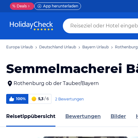
%
Deals
App herunterladen
Europa Urlaub
Deutschland Urlaub
Bayern Urlaub
Rothenburg 
Semmelmacherei Bä
Rothenburg ob der Tauber/Bayern
100%
5,3
/ 6
2 Bewertungen
Reisetippübersicht
Bewertungen
Bilder