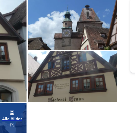
Bild melden
von Heidelore
Bild melden
Alle Bilder
von Heidelore
(
7
)