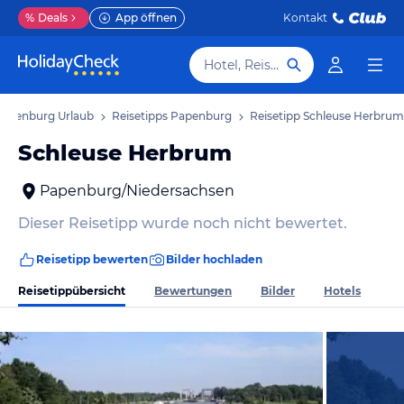
%
Deals
App öffnen
Kontakt
Hotel, Reiseziel
apenburg Urlaub
Reisetipps Papenburg
Reisetipp Schleuse Herbrum
Schleuse Herbrum
Papenburg/Niedersachsen
Dieser Reisetipp wurde noch nicht bewertet.
Reisetipp bewerten
Bilder hochladen
Reisetippübersicht
Bewertungen
Bilder
Hotels