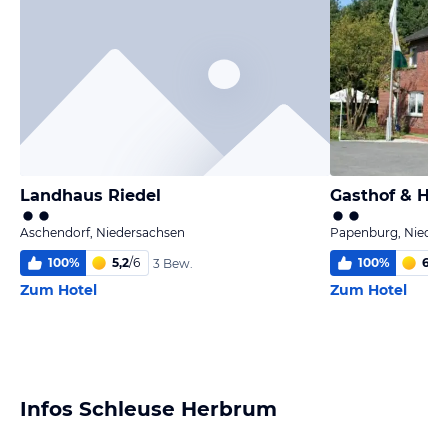
Landhaus Riedel
Gasthof & Hot
Aschendorf, Niedersachsen
Papenburg, Nieder
100
%
5,2
/
6
100
%
6,0
/
3 Bew.
Zum Hotel
Zum Hotel
Infos Schleuse Herbrum