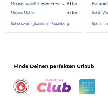
Museumsschiff Friederike von Papenburg
6,8
km
Meyers Mühle
Schiff Wa
6,9
km
Sehenswürdigkeiten in Papenburg
Finde Deinen perfekten Urlaub