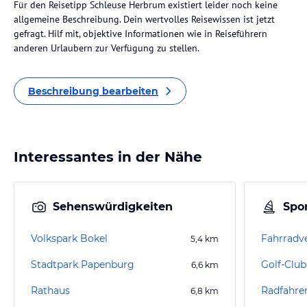
Für den Reisetipp Schleuse Herbrum existiert leider noch keine
allgemeine Beschreibung. Dein wertvolles Reisewissen ist jetzt
gefragt. Hilf mit, objektive Informationen wie in Reiseführern
anderen Urlaubern zur Verfügung zu stellen.
Beschreibung bearbeiten
Interessantes in der Nähe
Sehenswürdigkeiten
Spor
Volkspark Bokel
Fahrradv
5,4
km
Stadtpark Papenburg
6,6
km
Rathaus
Radfahre
6,8
km