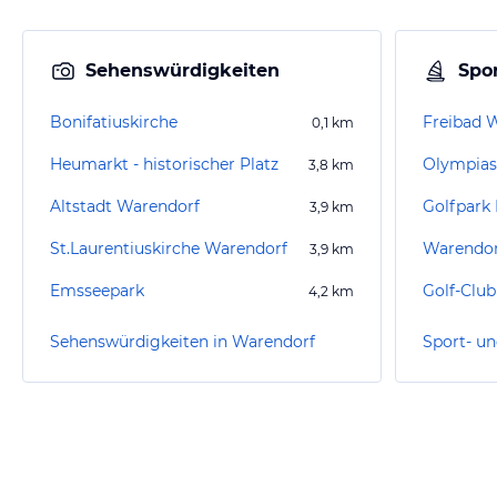
Sehenswürdigkeiten
Spor
Bonifatiuskirche
Freibad 
0,1
km
Heumarkt - historischer Platz
Olympias
3,8
km
Altstadt Warendorf
Golfpark
3,9
km
St.Laurentiuskirche Warendorf
3,9
km
Emsseepark
Golf-Club
4,2
km
Sehenswürdigkeiten in Warendorf