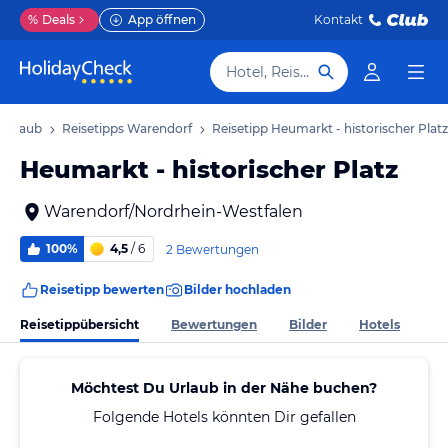
%
Deals
App öffnen
Kontakt
Hotel, Reiseziel
 Urlaub
Reisetipps Warendorf
Reisetipp Heumarkt - historischer Platz
Heumarkt - historischer Platz
Warendorf/Nordrhein-Westfalen
100%
4,5
/ 6
2 Bewertungen
Reisetipp bewerten
Bilder hochladen
Reisetippübersicht
Bewertungen
Bilder
Hotels
Möchtest Du Urlaub in der Nähe buchen?
Folgende Hotels könnten Dir gefallen