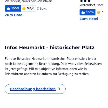
Warendorf, Nordrhein-Westfalen
Warendorf, Nordrhe
100
%
5,8
/
6
3 Bew.
100
%
5,0
/
Zum Hotel
Zum Hotel
Infos Heumarkt - historischer Platz
Für den Reisetipp Heumarkt - historischer Platz existiert leider
noch keine allgemeine Beschreibung. Dein wertvolles Reisewissen
ist jetzt gefragt. Hilf mit, objektive Informationen wie in
Reiseführern anderen Urlaubern zur Verfügung zu stellen.
Beschreibung bearbeiten