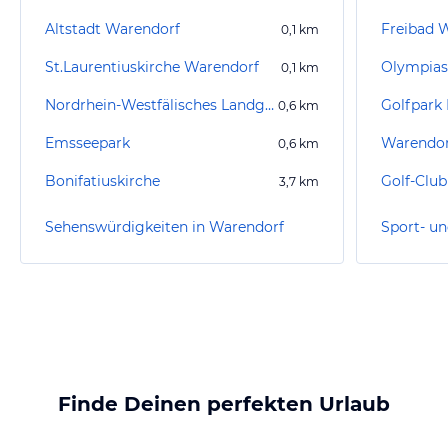
Altstadt Warendorf
Freibad 
0,1
km
St.Laurentiuskirche Warendorf
Olympias
0,1
km
Nordrhein-Westfälisches Landgestüt Warendorf
Golfpark
0,6
km
Emsseepark
0,6
km
Bonifatiuskirche
3,7
km
Sehenswürdigkeiten in Warendorf
Finde Deinen perfekten Urlaub