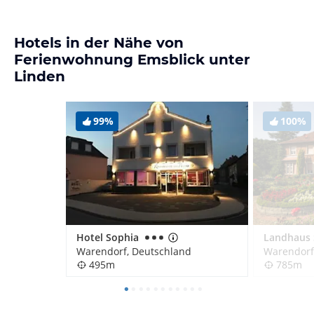
Hotels in der Nähe von
Ferienwohnung Emsblick unter
Linden
99%
100%
Hotel Sophia
Warendorf, Deutschland
Warendorf
495m
785m