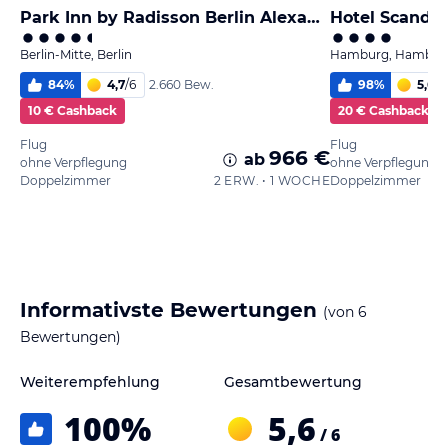
Park Inn by Radisson Berlin Alexanderplatz
Hotel Scandi
Berlin-Mitte, Berlin
Hamburg, Hambur
84
%
4,7
/
6
98
%
5,6
/
6
2.660 Bew.
10 € Cashback
20 € Cashback
Flug
Flug
966 €
ab
ohne Verpflegung
ohne Verpflegung
Doppelzimmer
2 ERW. • 1 WOCHE
Doppelzimmer
Informativste Bewertungen
(von
6
Bewertungen)
Weiterempfehlung
Gesamtbewertung
100
%
5,6
/ 6