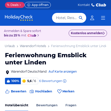
%
Deals
App öffnen
Kontakt
Hotel, Reiseziel
Anmelden & Spare sofort
Kostenlos anmelden
bis zu 25 %
mit
rf Urlaub
Warendorf Hotels
Ferienwohnung Emsblick unter Linden
Ferienwohnung Emsblick
unter Linden
Warendorf Deutschland
Auf Karte anzeigen
6
Bewertungen
100%
5,6
/ 6
Bewerten
Hochladen
Merken
Hotelübersicht
Bewertungen
Fragen