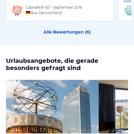
weite
Gabriele
61-65
•
September 2016
Aus Deutschland
Alle Bewertungen (
6
)
Urlaubsangebote, die gerade
besonders gefragt sind