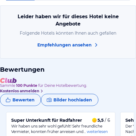
Leider haben wir für dieses Hotel keine
Angebote
Folgende Hotels könnten Ihnen auch gefallen
Empfehlungen ansehen
Bewertungen
Sammle
100
Punkte
für Deine Hotelbewertung.
Kostenlos anmelden
Bewerten
Bilder hochladen
Super Unterkunft für Radfahrer
5,5
/ 6
Sehr
Wir haben uns sehr wohl gefühlt! Sehr freundliche
Der V
Vermieter, konnten früher anreisen und…
weiterlesen
Nachb