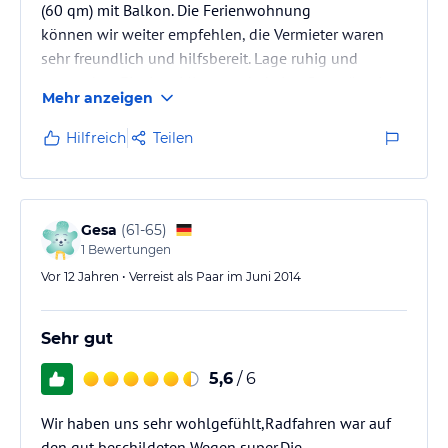
(60 qm) mit Balkon. Die Ferienwohnung
können wir weiter empfehlen, die Vermieter waren
sehr freundlich und hilfsbereit. Lage ruhig und
angenehm. Einziger Minuspunkt keine Gaststätte im
Mehr anzeigen
Ort Warendorf-Einen. Ideal für Radfahrer, die
Radwege sind super (ohne Steigungen).
Hilfreich
Teilen
Gesa
(
61-65
)
1
Bewertungen
Vor 12 Jahren • Verreist als Paar im Juni 2014
Sehr gut
5,6
/ 6
Wir haben uns sehr wohlgefühlt,Radfahren war auf
den gut beschildeten Wegen super.Die