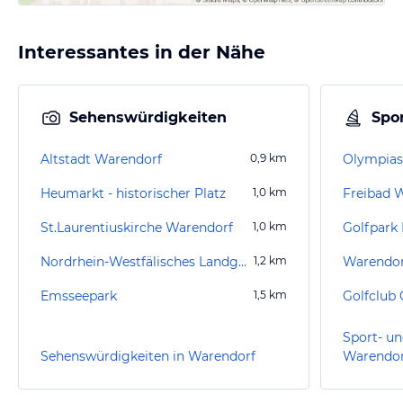
Interessantes in der Nähe
Sehenswürdigkeiten
Spor
Altstadt Warendorf
0,9
km
Olympias
Heumarkt - historischer Platz
1,0
km
Freibad 
St.Laurentiuskirche Warendorf
1,0
km
Golfpark
Nordrhein-Westfälisches Landgestüt Warendorf
1,2
km
Emsseepark
1,5
km
Sport- un
Sehenswürdigkeiten in Warendorf
Warendor