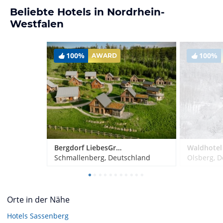
Beliebte Hotels in Nordrhein-
Westfalen
100%
100%
AWARD
Bergdorf LiebesGrün
Schmallenberg, Deutschland
Olsberg, 
Orte in der Nähe
Hotels
Sassenberg