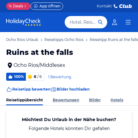
%
Deals
App öffnen
Kontakt
Hotel, Reiseziel
Ocho Rios Urlaub
Reisetipps Ocho Rios
Reisetipp Ruins at the falls
Ruins at the falls
Ocho Rios/Middlesex
100%
6
/ 6
1 Bewertung
Reisetipp bewerten
Bilder hochladen
Reisetippübersicht
Bewertungen
Bilder
Hotels
Möchtest Du Urlaub in der Nähe buchen?
Folgende Hotels könnten Dir gefallen