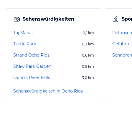
Sehenswürdigkeiten
Spor
Taj Mahal
0,1
km
Turtle Park
0,3
km
Strand Ocho Rios
Schnorch
0,6
km
Shaw Park Garden
0,9
km
Dunn's River Falls
3,0
km
Sehenswürdigkeiten in Ocho Rios