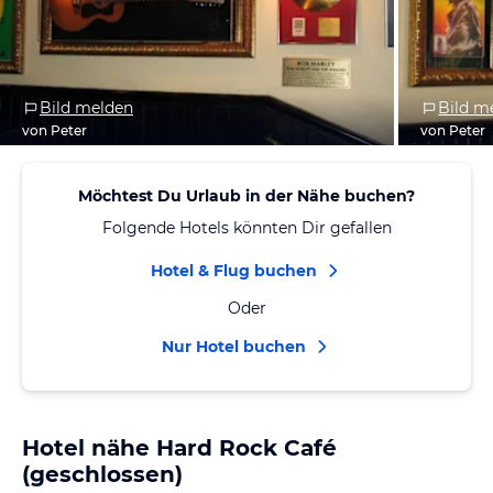
Bild melden
Bild m
von Peter
von Peter
Möchtest Du Urlaub in der Nähe buchen?
Folgende Hotels könnten Dir gefallen
Hotel & Flug buchen
Oder
Nur Hotel buchen
Hotel nähe Hard Rock Café
(geschlossen)