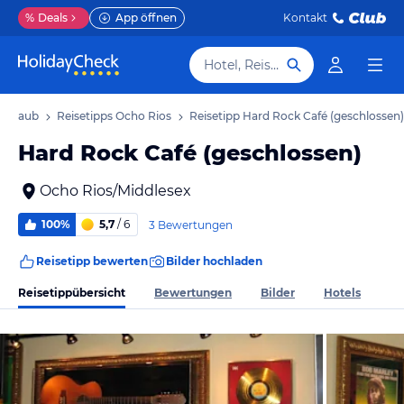
%
Deals
App öffnen
Kontakt
Hotel, Reiseziel
 Urlaub
Reisetipps Ocho Rios
Reisetipp Hard Rock Café (geschlossen)
Hard Rock Café (geschlossen)
Ocho Rios/Middlesex
100%
5,7
/ 6
3 Bewertungen
Reisetipp bewerten
Bilder hochladen
Reisetippübersicht
Bewertungen
Bilder
Hotels