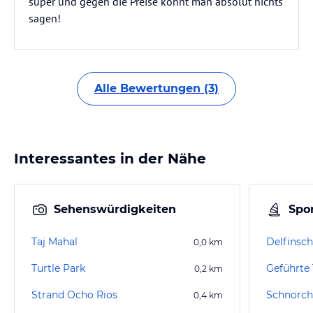
super und gegen die Preise konnt man absolut nichts
sagen!
Alle Bewertungen (3)
Interessantes in der Nähe
Sehenswürdigkeiten
Spor
Taj Mahal
0,0
km
Turtle Park
0,2
km
Strand Ocho Rios
Schnorch
0,4
km