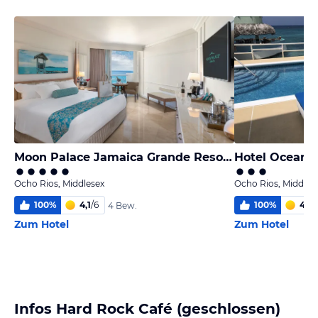
Moon Palace Jamaica Grande Resort & Spa
Hotel Ocean 
Ocho Rios, Middlesex
Ocho Rios, Middles
100
%
4,1
/
6
100
%
4,0
/
4 Bew.
Zum Hotel
Zum Hotel
Infos Hard Rock Café (geschlossen)