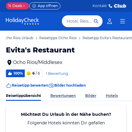
%
Deals
App öffnen
Kontakt
Hotel, Reiseziel
Ocho Rios Urlaub
Reisetipps Ocho Rios
Reisetipp Evita's Restaurant
Evita's Restaurant
Ocho Rios/Middlesex
100%
6
/ 6
1 Bewertung
Reisetipp bewerten
Bilder hochladen
Reisetippübersicht
Bewertungen
Bilder
Hotels
Möchtest Du Urlaub in der Nähe buchen?
Folgende Hotels könnten Dir gefallen