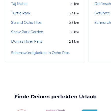
Taj Mahal
0,1
km
Turtle Park
0,4
km
Strand Ocho Rios
Schnorch
0,6
km
Shaw Park Garden
1,0
km
Dunn's River Falls
2,9
km
Sehenswürdigkeiten in Ocho Rios
Finde Deinen perfekten Urlaub