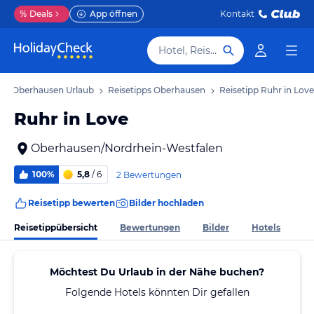
%
Deals
App öffnen
Kontakt
Hotel, Reiseziel
Oberhausen Urlaub
Reisetipps Oberhausen
Reisetipp Ruhr in Love
Ruhr in Love
Oberhausen/Nordrhein-Westfalen
100%
5,8
/ 6
2 Bewertungen
Reisetipp bewerten
Bilder hochladen
Reisetippübersicht
Bewertungen
Bilder
Hotels
Möchtest Du Urlaub in der Nähe buchen?
Folgende Hotels könnten Dir gefallen