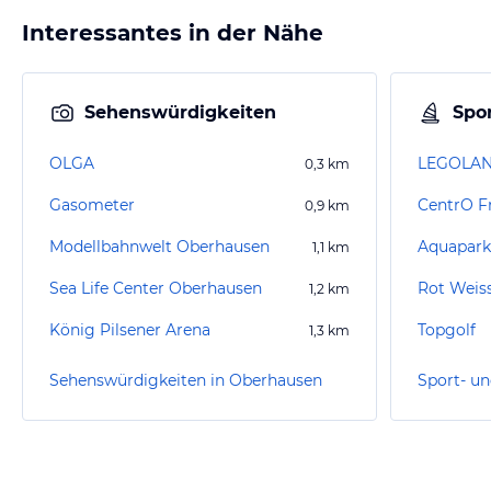
Interessantes in der Nähe
Sehenswürdigkeiten
Spor
OLGA
0,3
km
Gasometer
CentrO Fr
0,9
km
Modellbahnwelt Oberhausen
Aquapark
1,1
km
Sea Life Center Oberhausen
Rot Weis
1,2
km
König Pilsener Arena
Topgolf
1,3
km
Sehenswürdigkeiten in Oberhausen