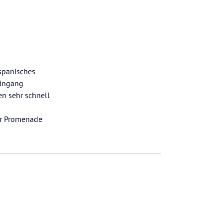
 spanisches
Eingang
en sehr schnell
der Promenade