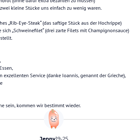
brot (ohne dafür extra bezahlen zu müssen)
 zwei kleine Stücke uns einfach zu wenig waren.
es „Rib-Eye-Steak“ (das saftige Stück aus der Hochrippe)
e sich „Schweinefilet“ (drei zarte Filets mit Champignonsauce)
stellt.
,
Essen,
 exzellenten Service (danke Ioannis, genannt der Grieche),
ne
ähe sein, kommen wir bestimmt wieder.
Jenny
19-25