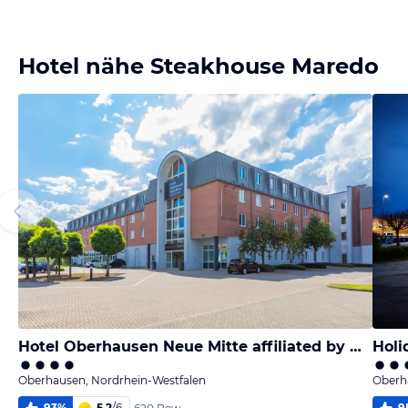
Bild melden
von Karl
Hotel nähe Steakhouse Maredo
Hotel Oberhausen Neue Mitte affiliated by Meliá
Holi
Oberhausen, Nordrhein-Westfalen
Oberh
93
%
5,2
/
6
9