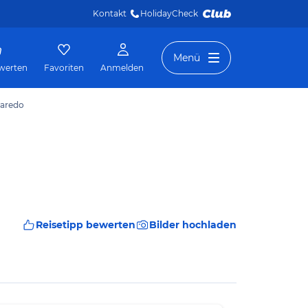
Kontakt
HolidayCheck 
Menü
werten
Favoriten
Anmelden
Maredo
Reisetipp bewerten
Bilder hochladen