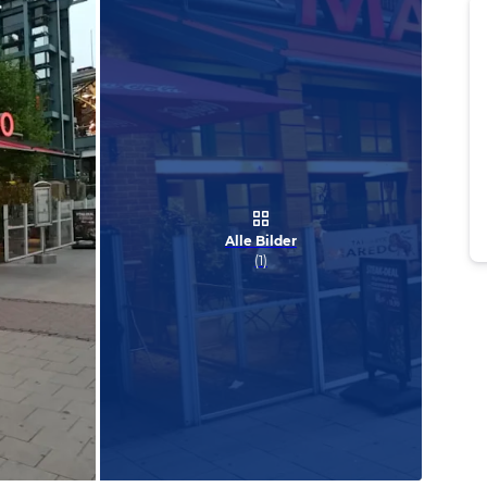
Alle Bilder
(
1
)