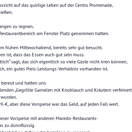
ssicht auf das quirlige Leben auf der Centro Promenade,
ießen.
fangen zu regnen,
 Restaurantbereich am Fenster Platz genommen hatten.
em frühen Mittwochabend, bereits sehr gut besucht.
en ist, dass das Essen auch gut sein muss.
ich“ sagt, das sich eigentlich so viele Gäste nicht irren können,
, ein gutes Preis-Leistungs-Verhältnis vorhanden ist.
t bereut und hatten uns
lenden „Gegrillte Garnelen mit Knoblauch und Kräutern verfeinert“ 
t wurden.
.-€, aber diese Vorspeise war das Geld, auf jeden Fall wert.
dieser Vorspeise mit anderen Maredo-Restaurants-
s zu dünnflüssig.