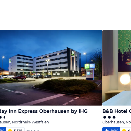
day Inn Express Oberhausen by IHG
B&B Hotel 
ausen, Nordrhein-Westfalen
Oberhausen, No
5
%
5,3
/
6
84
%
4