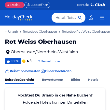
%
Deals
App öffnen
Kontakt
Hotel, Reiseziel
usen Urlaub
Reisetipps Oberhausen
Reisetipp Rot Weiss Oberhausen
Rot Weiss Oberhausen
Oberhausen/Nordrhein-Westfalen
100%
6
/ 6
2 Bewertungen
Reisetipp bewerten
Bilder hochladen
Reisetippübersicht
Bewertungen
Bilder
Hotels
Möchtest Du Urlaub in der Nähe buchen?
Folgende Hotels könnten Dir gefallen