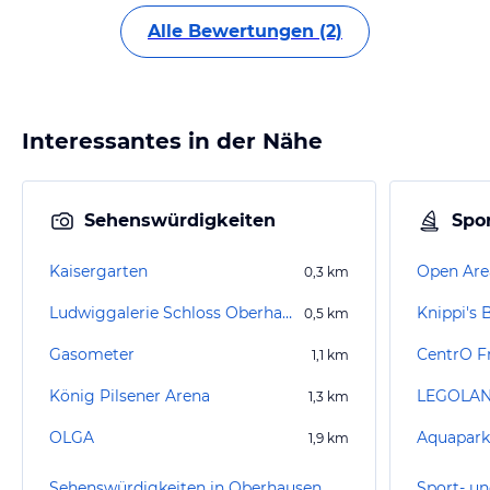
Alle Bewertungen (2)
Interessantes in der Nähe
Sehenswürdigkeiten
Spor
Kaisergarten
Open Are
0,3
km
Ludwiggalerie Schloss Oberhausen
Knippi's 
0,5
km
Gasometer
CentrO Fr
1,1
km
König Pilsener Arena
1,3
km
OLGA
Aquapark
1,9
km
Sehenswürdigkeiten in Oberhausen