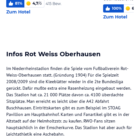
81
%
4,7
/
6
415 Bew.
100
%
6,0
/
Zum Hotel
Zum Hotel
Infos Rot Weiss Oberhausen
Im Niederrheinstadion finden die Spiele vom Fußballverein Rot-
Weiss-Oberhausen statt. (Gründung 1904) Für die Spielzeit
2008/2009 sind die Kleeblätter wieder in die 2te Bundesliga
gerückt. Dafür mußte extra eine Rasenheizung eingebaut werden.
Das Stadion hat ca. 21 000 Plätze davon ca. 4100 überdachte
Sitzplätze. Man erreicht es leicht über die A42 Abfahrt
Buschhausen. Eintrittskarten gibt es zum Beispiel im STOAG
Pavillion am Hauptbahnhof. Karten und Fanartikel gibt es in der
Altstadt auf der Helmholtzstr. zu kaufen. RWO-Fans sitzen
hauptsächlich in der Emscherkurve. Das Stadion hat aber auch für
Leichtathletik eine Aschebahn.